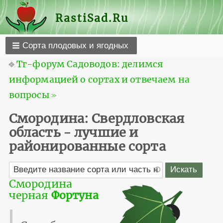
RastiSad.Ru
Сорта плодовых и ягодных
⎆
Тг-форум Садоводов: делимся
информацией о сортах и отвечаем на
вопросы ≫
Смородина: Свердловская
область - лучшие и
районированные сорта
Смородина
черная
Фортуна