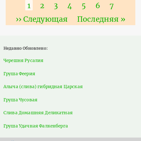
Нумерация
Текущая
1
Страница
2
Страница
3
Страница
4
Страница
5
Страница
6
Страни
7
страниц
страница
Следующая
›› Следующая
Последняя
Последняя »
страница
страница
Недавно Обновлено:
Черешня Русалия
Груша Феерия
Алыча (слива) гибридная Царская
Груша Чусовая
Слива Домашняя Деликатная
Груша Удачная Фалкенберга