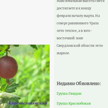
Максимальная высота снега
достигается к концу
февраля началу марта. На
севере равнинного Урала
лето теплое, а в юго-
восточной зоне
Свердловской области лето
жаркое.
Недавно Обновлено:
Груша Гвидон
Груша Краснобокая