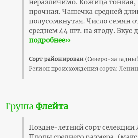
неразличимо. Кожица тонкая,
прочная. Чашечка средней дл
полусомкнутая. Число семян от 
среднем 44 шт. на ягоду. Вкус
подробнее››
Сорт районирован
(Северо-западный
Регион происхождения сорта: Ленин
Груша
Флейта
Поздне-летний сорт селекции Л
Плоды среднего размера, (макс