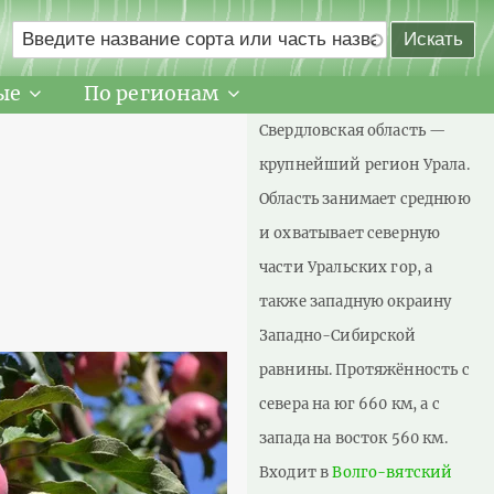
ые
По регионам
Свердловская область —
крупнейший регион Урала.
Область занимает среднюю
и охватывает северную
части Уральских гор, а
также западную окраину
Западно-Сибирской
равнины. Протяжённость с
севера на юг 660 км, а с
запада на восток 560 км.
Входит в
Волго-вятский