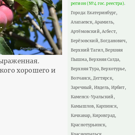
регион (№4 гос. реестра)
.
Города: Екатеринбург,
Алапаевск, Арамиль,
Артёмовский, Асбест,
Берёзовский, Богданович,
Верхний Тагил, Верхняя
Пышма, Верхняя Салда,
выраженная.
Верхняя Тура, Верхотурье,
кого хорошего и
Волчанск, Дегтярск,
Заречный, Ивдель, Ирбит,
Каменск-Уральский,
Камышлов, Карпинск,
Качканар, Кировград,
Краснотурьинск,
Красноуральск,