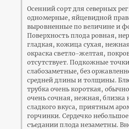
Осенний сорт для северных ре
одномерные, яйцевидной пра
выровненные по величине и ф
Поверхность плода ровная, не
гладкая, кожица сухая, нежна
окраска светло-желтая, покро
отсутствует. Подкожные точки
слабозаметные, без оржавлен
средней длины и толщины. Блю
трубка очень короткая, обычн
очень сочная, нежная, близка 
сладкого вкуса, приятным аро
горчинки. Сердечко небольшое
съедании плода незаметны. В