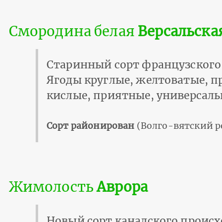
Смородина белая
Версальска
Старинный сорт французского
Ягоды круглые, желтоватые, п
кислые, приятные, универсаль
Сорт районирован
(Волго-вятский р
Жимолость
Аврора
Новый сорт канадского проис