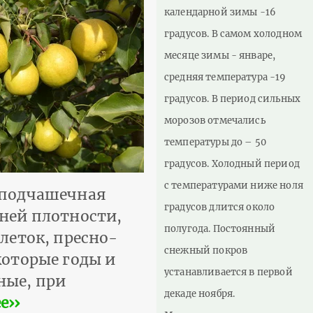
календарной зимы -16
градусов. В самом холодном
месяце зимы - январе,
средняя температура -19
градусов. В период сильных
морозов отмечались
температуры до – 50
градусов. Холодный период
с температурами ниже ноля
, подчашечная
градусов длится около
дней плотности,
полугода. Постоянный
леток, пресно-
снежный покров
которые годы и
устанавливается в первой
ные, при
декаде ноября.
е››