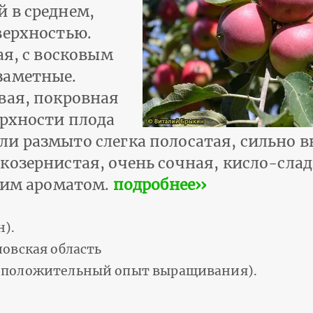
 в среднем,
верхностью.
ая, с восковым
заметные.
вая, покровная
ерхности плода
и размыто слегка полосатая, сильно 
козернистая, очень сочная, кисло-слад
дним ароматом.
подробнее››
н).
овская область
ь положительный опыт выращивания).