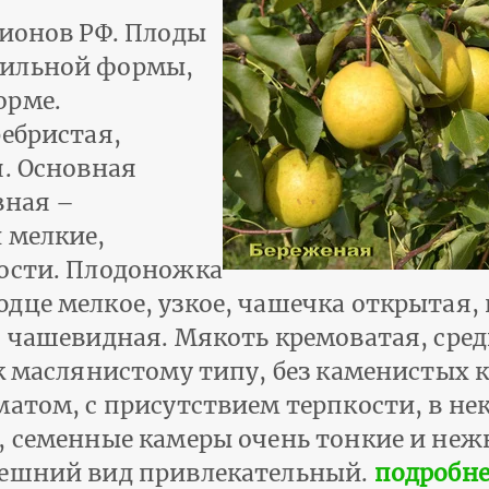
гионов РФ. Плоды
вильной формы,
орме.
ребристая,
я. Основная
вная –
 мелкие,
ности. Плодоножка
дце мелкое, узкое, чашечка открытая
о чашевидная. Мякоть кремоватая, сре
к маслянистому типу, без каменистых к
матом, с присутствием терпкости, в не
, семенные камеры очень тонкие и неж
нешний вид привлекательный.
подробне