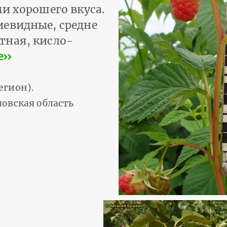
и хорошего вкуса.
иевидные, средне
тная, кисло-
››
егион).
овская область