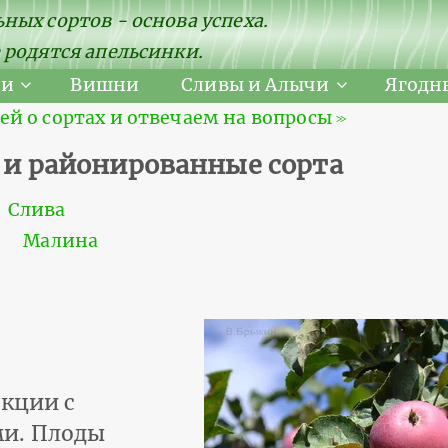
ных сортов - основа успеха.
 родятся апельсинки.
ни
Вишни
Сливы и Алычи
Ягодн
 о сортах и отвечаем на вопросы ≫
е и районированные сорта
Слива
Малина
екции с
ми. Плоды