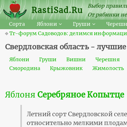
Выбор правиль
RastiSad.Ru
От рябинки не
Сорта
Яблони
Груши
Череш
⎆
Тг-форум Садоводов: делимся информацией
Свердловская область - лучши
Яблони
Груши
Вишни
Черешня
Смородина
Крыжовник
Жимолость
Яблоня
Серебряное Копытце
Летний сорт Свердловской сел
относительно мелкими плода