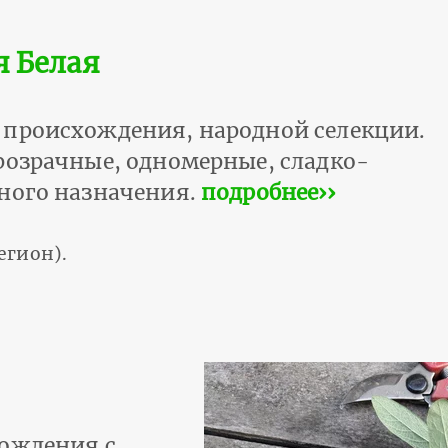
я Белая
 происхождения, народной селекции.
розрачные, одномерные, сладко-
ного назначения.
подробнее››
егион).
хождения с