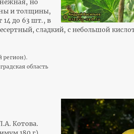
 нежная, но
ины и толщины,
14 до 63 шт., в
 десертный, сладкий, с небольшой кисло
 регион).
градская область
.А. Котова.
имум 180 г),