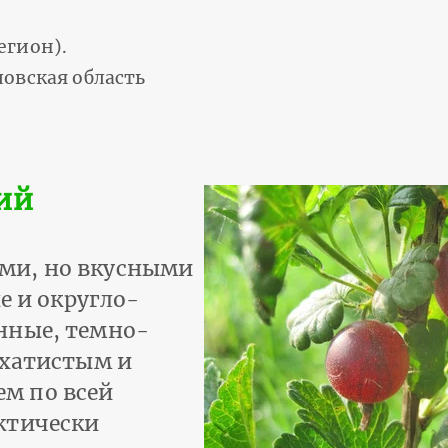
егион).
овская область
ий
ми, но вкусными
е и округло-
нные, темно-
рхатистым и
м по всей
ктически