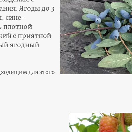
ания. Ягоды до 3
, сине-
ь плотной
кий с приятной
ный ягодный
дходящим для этого