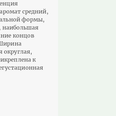
тенция
 аромат средний,
вальной формы,
 наиболь­шая
яние концов
 Ширина
 округлая,
икреплена к
дегустационная