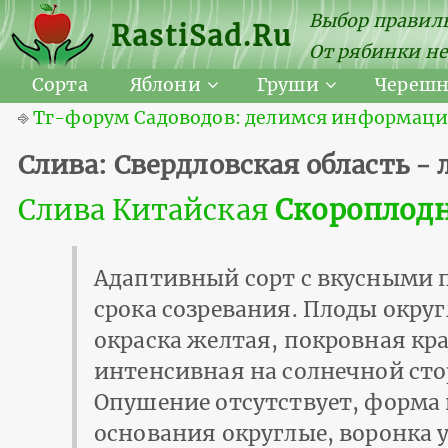
Выбор правиль
RastiSad.Ru
От рябинки не
Сорта
Яблони
Груши
Череш
⎆
Тг-форум Садоводов: делимся информацией
Слива: Свердловская область -
Слива Китайская
Скороплод
Адаптивный сорт с вкусными 
срока созревания. Плоды окру
окраска желтая, покровная кра
интенсивная на солнечной сто
Опушение отсутствует, форма
основания округлые, воронка 