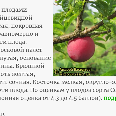
и плодами
яйцевидной
тая, покровная
равномерно и
ти плода.
восковой налет
нутая, основание
убины. Брюшной
коть желтая,
ти, сочная. Косточка мелкая, округло-
оти плода. По оценкам у плодов сорта 
нная оценка от 4.3 до 4.5 баллов).
под
н).