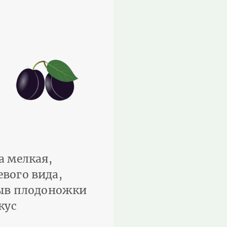
а мелкая,
вого вида,
рыв плодоножки
кус