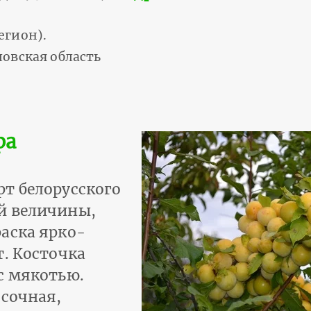
егион).
овская область
ра
т белорусского
й величины,
аска ярко-
т. Косточка
с мякотью.
 сочная,