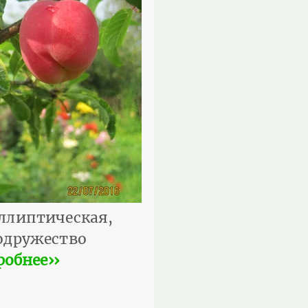
эллиптическая,
Содружество
робнее››