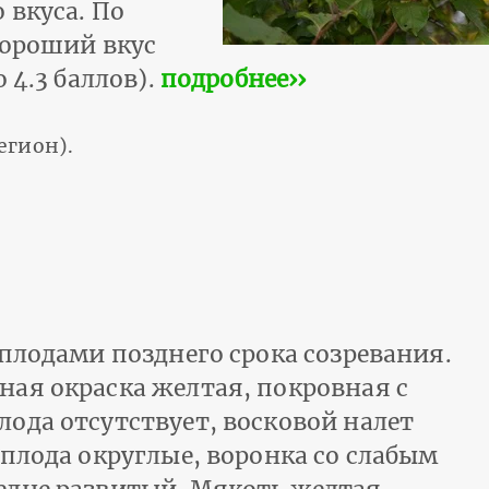
 вкуса. По
хороший вкус
 4.3 баллов).
подробнее››
егион).
плодами позднего срока созревания.
ая окраска желтая, покровная с
ода отсутствует, восковой налет
плода округлые, воронка со слабым