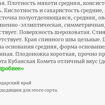
ая. Плотность мякоти средняя, консис
. Кислот­ность и сахаристость средние,
осточка полуотделяющаяся, средняя, о
иненно-эллиптическая, симметричная,
ствует. Поверхность шероховатая. Сли
тствует. Края спинного шва цельные.
а основания средняя, форма основания
нная. Плодоножка короткая, прочно пр
орта Кубанская Комета отличный вкус (
дробнее››
одарский край
ходящим для этого сорта.