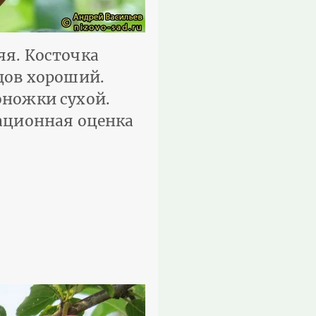
яя. Косточка
дов хороший.
­ножки сухой.
тационная оценка