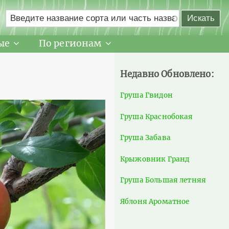
ые
По регионам
Недавно Обновлено:
Груша Гвидон
Груша Краснобокая
Груша Забава
Крыжовник Гранд
Груша Большая летняя
Яблоня Ароматное