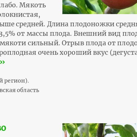
лабо. Мякоть
олокнистая,
выше средней. Длина плодоножки средн
 3,5% от массы плода. Внешний вид пло
 мякоти сильный. Отрыв плода от плодо
ороплодная очень хороший вкус (дегус
››
 регион).
вская область
во