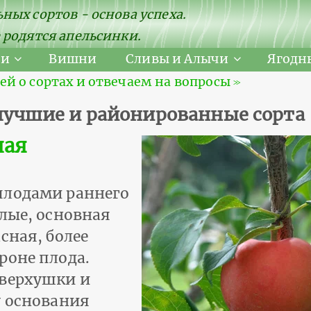
ных сортов - основа успеха.
 родятся апельсинки.
ни
Вишни
Сливы и Алычи
Ягодн
 о сортах и отвечаем на вопросы ≫
 лучшие и районированные сорта
ная
плодами раннего
глые, основная
сная, более
роне плода.
 верхушки и
у основания