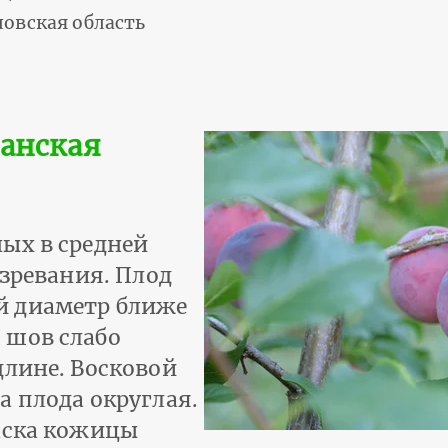
овская область
анская
ых в средней
озревания. Плод
й диаметр ближе
 шов слабо
длине. Восковой
а плода округлая.
аска кожицы