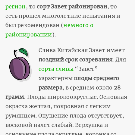
регион
, то
сорт Завет районирован
, то
есть прошел многолетние испытания и
был рекомендован (
немного о
районировании
).
Слива Китайская Завет имеет
поздний срок созревания
. Для
сорта сливы
“Завет”
характерны
плоды среднего
размера
, в среднем около
28
грамм
. Плоды широкоокруглые. Основная
окраска желтая, покровная с легким
румянцем. Опушение плода отсутствует,
восковой налет слабый. Верхушка и
основание плода округлые, воронка со