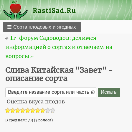
RastiSad.Ru
Сорта плодовых и ягодных
⎆
Тг-форум Садоводов: делимся
информацией о сортах и отвечаем на
вопросы ≫
Слива Китайская "Завет" -
описание сорта
Оценка вкуса плодов
В среднем:
7.3
(
3
голоса)