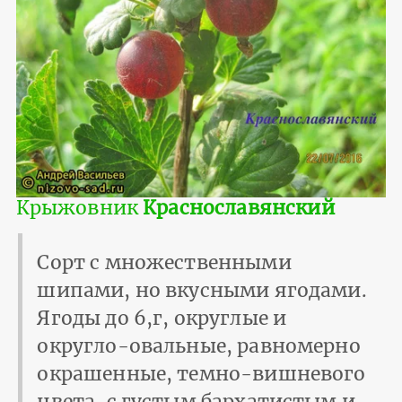
Крыжовник
Краснославянский
Сорт с множественными
шипами, но вкусными ягодами.
Ягоды до 6,г, округлые и
округло-овальные, равномерно
окрашенные, темно-вишневого
цвета, с густым бархатистым и