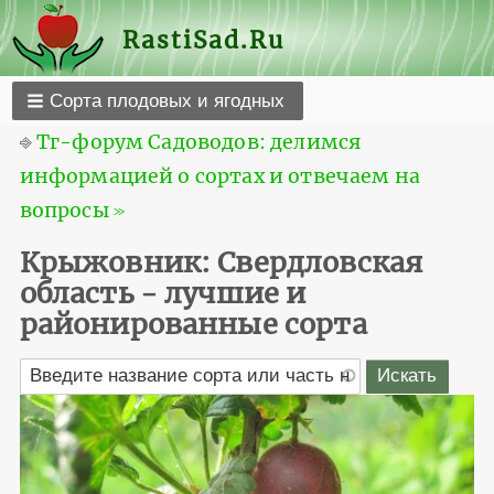
RastiSad.Ru
Сорта плодовых и ягодных
⎆
Тг-форум Садоводов: делимся
информацией о сортах и отвечаем на
вопросы ≫
Крыжовник: Свердловская
область - лучшие и
районированные сорта