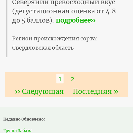
Северянин превосходный вкус
(дегустационная оценка от 4.8
до 5 баллов).
подробнее››
Регион происхождения сорта:
Свердловская область
Нумерация
Текущая
1
Страница
2
страниц
страница
Следующая
›› Следующая
Последняя
Последняя »
страница
страница
Недавно Обновлено:
Груша Забава