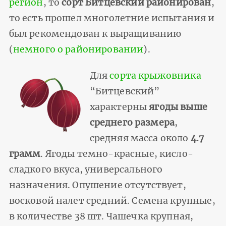
регион
, то
сорт Битцевский районирован
,
то есть прошел многолетние испытания и
был рекомендован к выращиванию
(
немного о районировании
).
Для
сорта крыжовника
“Битцевский”
характерны
ягоды выше
среднего размера
,
средняя масса около
4.7
грамм
. Ягоды темно-красные, кисло-
сладкого вкуса, универсального
назначения. Опушение отсутствует,
восковой налет средний. Семена крупные,
в количестве 38 шт. Чашечка крупная,