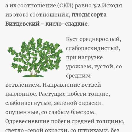
а их соотношение (СКИ) равно
3.2
Исходя
из этого соотношения,
плоды сорта
Битцевский - кисло-сладкие
.
Куст среднерослый,
слабораскидистый,
при нагрузке
урожаем, густой, со
средним
ветвлением. Направление ветвей
наклонное. Растущие побеги тонкие,
слабоизогнутые, зеленой окраски,
опушенные, со слабым блеском.
Одревесневшие побеги средней толщины,
светло-серой окраски, со штрихами, без