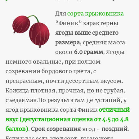
Для
сорта крыжовника
“Финик” характерны
ягоды выше среднего
размера
, средняя масса
около
6.0 грамм
. Ягоды
немного овальные, при полном
созревании бордового цвета, с
прекрасным, почти десертным вкусом.
Кожица плотная, прочная, но не грубая,
съедаемая.По результатам дегустаций, у
ягод крыжовника сорта Финик
отличный
вкус (дегустационная оценка от 4.5 до 4.8
баллов)
.
Срок созревания
ягод -
поздний
.
Если у вас есть этот сорт, вы можете