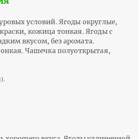
ия
уровых условий. Ягоды округлые,
краски, кожица тонкая. Ягоды с
дким вкусом, без аромата.
тонкая. Чашечка полуоткрытая,
).
нь хорошего вкуса. Ягоды удлиненной