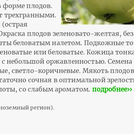
 форме плодов.
т трехгранными.
 (острая
Окраска плодов зеленовато-желтая, без
ыты беловатым налетом. Подкожные т
еноватые или беловатые. Кожица тонк
а с небольшой оржавленностью. Семена
е, светло-коричневые. Мякоть плодов 
таточно сочная в оптимальной зрелост
слоты, со слабым ароматом.
подробнее››
ноземный регион).