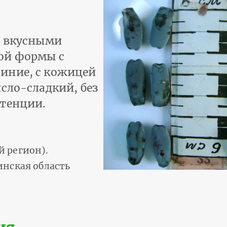
о вкусными
ой формы с
иние, с кожицей
сло-сладкий, без
стенции.
 регион).
инская область