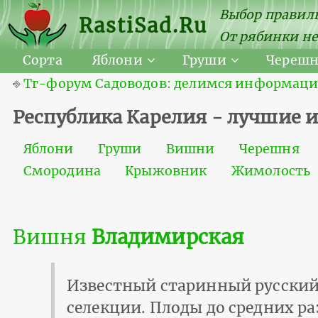
Выбор правиль
RastiSad.Ru
От рябинки не
Сорта
Яблони
Груши
Череш
⎆
Тг-форум Садоводов: делимся информацией
Республика Карелия - лучшие 
Яблони
Груши
Вишни
Черешня
Смородина
Крыжовник
Жимолость
Вишня
Владимирская
Известный старинный русский
селекции. Плоды до средних ра