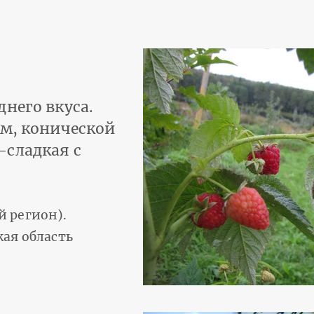
него вкуса.
ом, конической
-сладкая с
 регион).
ая область