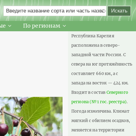
ые
По регионам
Республика Карелия
расположена в северо-
западной части России. С
севера на юг протяжённость
составляет 660 км, а с
запада на восток — 424 км.
Входит в состав
Северного
региона (№1 гос. реестра)
.
Погода изменчива. Климат
мягкий с обилием осадков,
меняется на территории