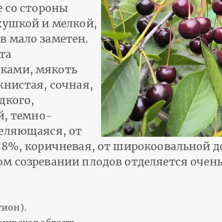
е со стороны
хушкой и мелкой,
в мало заметен.
та
ками, мякоть
книстая, сочная,
дкого,
й, темно-
деляющаяся, от
 8%, коричневая, от широкоовальной д
м созревании плодов отделяется очень 
ион).