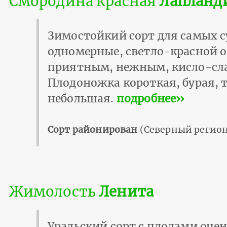
Смородина красная
Лапланд
Зимостойкий сорт для самых с
одномерные, светло-красной о
приятным, нежным, кисло-сла
Плодоножка короткая, бурая, 
небольшая.
подробнее››
Сорт районирован
(Северный регион
Жимолость
Ленита
Уральский сорт с плодами оче