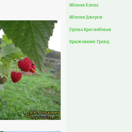
Яблоня Елена
Яблоня Джерси
Груша Краснобокая
Крыжовник Гранд