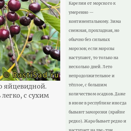
Карелии от морского к
умеренно —
континентальному. Зима
снежная, прохладная, но
обычно без сильных
морозов; если морозы
наступают, то только на
несколько дней. Лето
непродолжительное и
тёплое, с большим
о яйцевидной.
количеством осадков. Даже
легко, с сухим
в июне в республике иногда
бывают заморозки (крайне
редко). Жара бывает редко и
наступает на две-три