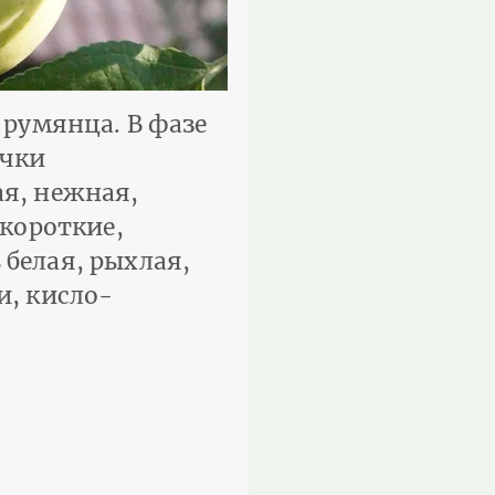
 румянца. В фазе
очки
ая, нежная,
 короткие,
белая, рыхлая,
и, кисло-