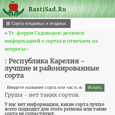
RastiSad.Ru
Сорта плодовых и ягодных
⎆
Тг-форум Садоводов: делимся
информацией о сортах и отвечаем на
вопросы ≫
: Республика Карелия -
лучшие и районированные
сорта
Груша - нет таких сортов.
У нас нет информации, какие сорта лучше
всего подходят для этого региона или такие
сорта не существуют.