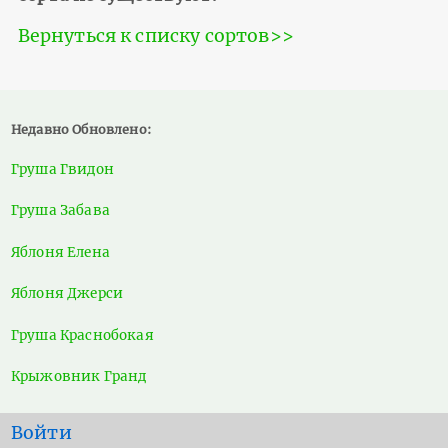
Вернуться к списку сортов>>
Недавно Обновлено:
Груша Гвидон
Груша Забава
Яблоня Елена
Яблоня Джерси
Груша Краснобокая
Крыжовник Гранд
User
Войти