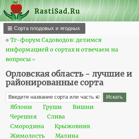
RastiSad.Ru
Сорта плодовых и ягодных
⎆
Тг-форум Садоводов: делимся
информацией о сортах и отвечаем на
вопросы ≫
Орловская область - лучшие и
районированные сорта
Яблони
Груши
Вишни
Черешня
Слива
Смородина
Крыжовник
Жимолость
Малина