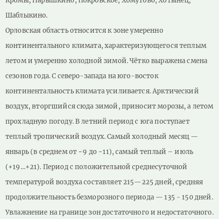
Кромы, Нарышкино, Покровское, Хомутово, Хотынец,
Шаблыкино.
Орловская область относится к зоне умеренно
континентального климата, характеризующегося теплым
летом и умеренно холодной зимой. Чётко выражена смена
сезонов года. С северо-запада на юго-восток
континентальность климата усиливается. Арктический
воздух, вторгшийся сюда зимой, приносит морозы, а летом
прохладную погоду. В летний период с юга поступает
теплый тропический воздух. Самый холодный месяц —
январь (в среднем от −9 до −11), самый теплый – июль
(+19…+21). Период с положительной среднесуточной
температурой воздуха составляет 215—225 дней, средняя
продолжительность безморозного периода — 135 - 150 дней.
Увлажнение на границе зон достаточного и недостаточного.