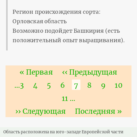
Регион происхождения сорта:
Орловская область
Возможно подойдет Башкирия (есть
положительный опыт выращивания).
Нумерация
Первая
« Первая
Предыдущая
‹‹ Предыдущая
страниц
страница
страница
Страница
…
3
Страница
4
Страница
5
Страница
6
Текущая
7
Страница
8
Страниц
9
Стра
10
страница
Страница
11
…
Следующая
›› Следующая
Последняя
Последняя »
страница
страница
Область расположена на юго-западе Европейской части