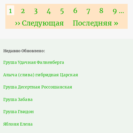
Нумерация
Текущая
1
Страница
2
Страница
3
Страница
4
Страница
5
Страница
6
Страница
7
Страниц
8
Стра
9
…
страниц
страница
Следующая
›› Следующая
Последняя
Последняя »
страница
страница
Недавно Обновлено:
Груша Удачная Фалкенберга
Алыча (слива) гибридная Царская
Груша Десертная Россошанская
Груша Забава
Груша Гвидон
Яблоня Елена