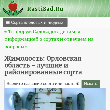
RastiSad.Ru
Сорта плодовых и ягодных
⎆
Тг-форум Садоводов: делимся
информацией о сортах и отвечаем на
вопросы ≫
Жимолость: Орловская
область - лучшие и
районированные сорта