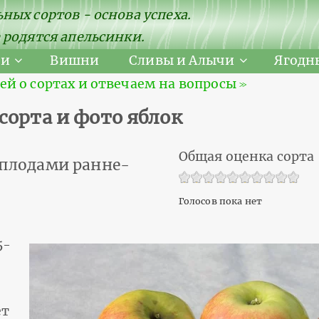
ных сортов - основа успеха.
 родятся апельсинки.
ни
Вишни
Сливы и Алычи
Ягодн
 о сортах и отвечаем на вопросы ≫
сорта и фото яблок
Общая оценка сорта
с плодами ранне-
Голосов пока нет
5-
ет