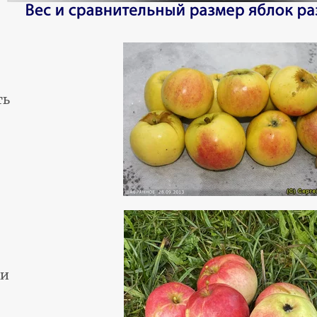
ть
ки