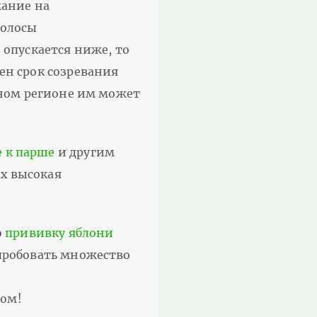
мание на
полосы
 опускается ниже, то
ен срок созревания
одном регионе им может
е к парше
и другим
ых высокая
о
прививку яблони
опробовать множество
том!