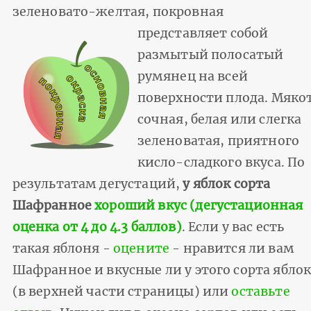
зеленовато-желтая, покровная
представляет собой
размытый полосатый
румянец на всей
поверхности плода. Мяко
сочная, белая или слегка
зеленоватая, приятного
кисло-сладкого вкуса. По
результатам дегустаций,
у яблок сорта
Шафранное
хороший вкус (дегустационная
оценка от 4 до 4.3 баллов)
. Если у вас есть
такая яблоня -
оцените
- нравится ли вам
Шафранное и вкусные ли у этого сорта ябло
(в верхней части страницы) или
оставьте