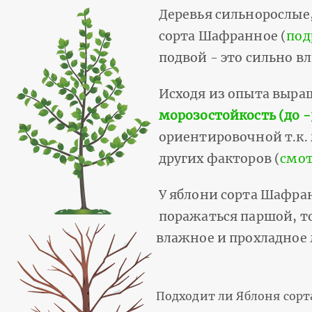
Деревья сильнорослые,
сорта Шафранное (
под
подвой - это сильно вл
Исходя из опыта выр
морозостойкость (до -
ориентировочной т.к.
других факторов (
смот
У яблони сорта Шафр
поражаться паршой, т
влажное и прохладное 
Подходит ли Яблоня сор