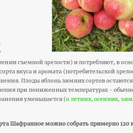
я
"
плении съемной зрелости) и потребляют, в ос
 сорта вкуса и аромата (потребительской зрело
анения. Плоды яблонь зимних сортов остаютс
нения при пониженных температурах - обычно 
хранения уменьшается (
о летних, осенних, зим
орта Шафранное можно собрать примерно 120 