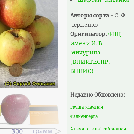
Авторы сорта -
С. Ф.
Черненко
Оригинатор:
ФНЦ
имени И. В.
Мичурина
(ВНИИГиСПР,
ВНИИС)
Недавно Обновлено:
Груша Удачная
Фалкенберга
Алыча (слива) гибридная