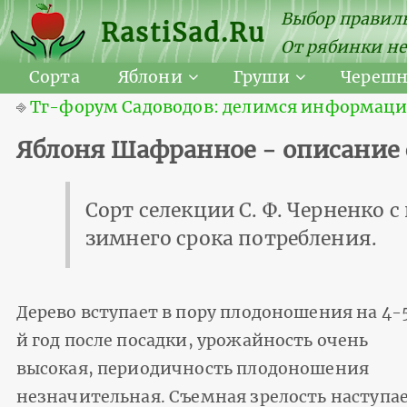
Выбор правиль
RastiSad.Ru
От рябинки не
Сорта
Яблони
Груши
Череш
⎆
Тг-форум Садоводов: делимся информацией
Яблоня Шафранное - описание 
Сорт селекции С. Ф. Черненко 
зимнего срока потребления.
Дерево вступает в пору плодоношения на 4-
й год после посадки, урожайность очень
высокая, периодичность плодоношения
незначительная. Съемная зрелость наступа