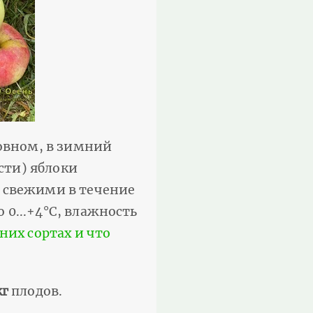
новном, в зимний
сти) яблоки
я свежими в течение
0...+4°С, влажность
них сортах и что
кг
плодов.