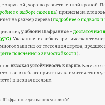
 с округлой, хорошо разветвленной кроной. П
робнее о выборе саженца
) привиты на клонов
ияет на размер дерева (
подробнее о подвоях и
ащивания,
у яблони Шафранное -
достаточная 
35°С)
. Указанная в скобках критическая темпе
 многое зависит от состояния дерева, предше
рите пояснения о зимостойкости
).
анное
высокая устойчивость к парше
. Если этот
о только в неблагоприятных климатических у
лето) и незначительно.
та Шафранное для ваших условий?