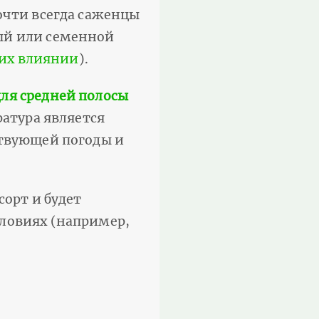
очти всегда саженцы
ый или семенной
 их влиянии
).
для средней полосы
ратура является
ствующей погоды и
 сорт и будет
словиях (например,