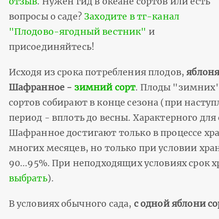
отзыв
. Нужен гид в океане сортов или есть
вопросы о саде?
Заходите в тг-канал
"Плодово-ягодный вестник"
и
присоединяйтесь!
Исходя из срока потребления плодов,
яблон
Шафранное -
зимний сорт
. Плоды "зимних
сортов собирают в конце сезона (при насту
период - вплоть до весны. Характерного для
Шафранное достигают только в процессе хр
многих месяцев, но только при условии хра
90...95%. При неподходящих условиях срок 
выбрать
).
В условиях обычного сада,
с одной яблони с