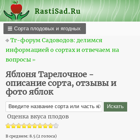
RastiSad.Ru
Сорта плодовых и ягодных
⎆
Тг-форум Садоводов: делимся
информацией о сортах и отвечаем на
вопросы ≫
Яблоня Тарелочное -
описание сорта, отзывы и
фото яблок
Оценка вкуса плодов
В среднем:
8.5
(
2
голоса)