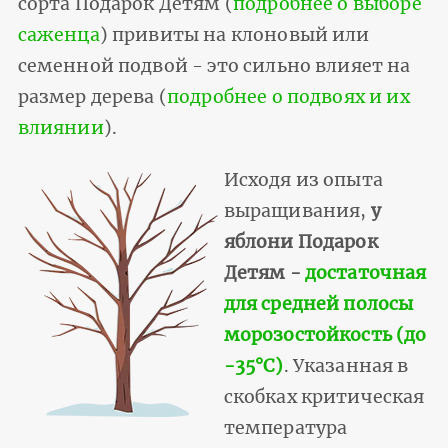
сорта Подарок Детям (
подробнее о выборе
саженца
) привиты на клоновый или
семенной подвой - это сильно влияет на
размер дерева (
подробнее о подвоях и их
влиянии
).
Исходя из опыта
выращивания,
у
яблони Подарок
Детям -
достаточная
для средней полосы
морозостойкость (до
-35°С)
. Указанная в
скобках критическая
температура