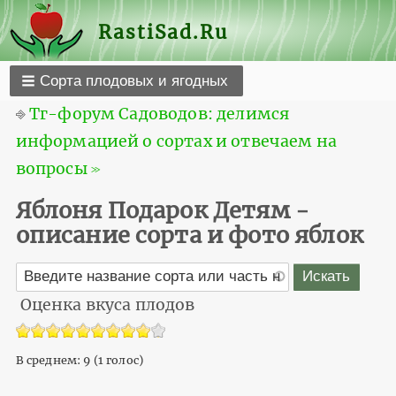
RastiSad.Ru
Сорта плодовых и ягодных
⎆
Тг-форум Садоводов: делимся
информацией о сортах и отвечаем на
вопросы ≫
Яблоня Подарок Детям -
описание сорта и фото яблок
Оценка вкуса плодов
В среднем:
9
(
1
голос)