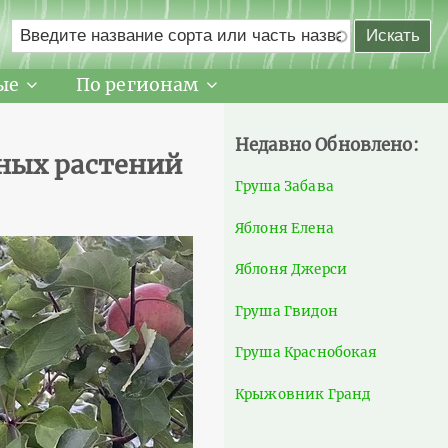
ые
По регионам
Недавно Обновлено:
нных растений
Груша Забава
Яблоня Елена
Яблоня Джерси
Груша Гвидон
Груша Краснобокая
Крыжовник Гранд