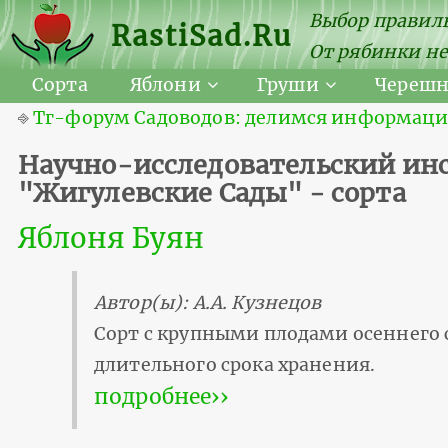
Выбор правиль
RastiSad.Ru
От рябинки не
Сорта
Яблони
Груши
Череш
⎆
Тг-форум Садоводов: делимся информацией
Научно-исследовательский инс
"Жигулевские Сады" - сорта
Яблоня Буян
Автор(ы): А.А. Кузнецов
Сорт с крупными плодами осеннего 
длительного срока хранения.
подробнее››