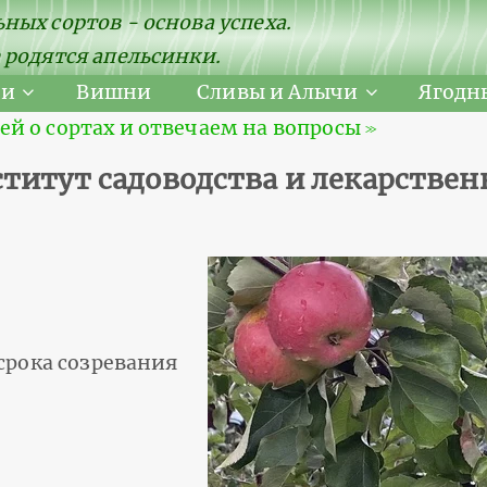
ных сортов - основа успеха.
 родятся апельсинки.
ни
Вишни
Сливы и Алычи
Ягодн
 о сортах и отвечаем на вопросы ≫
титут садоводства и лекарстве
срока созревания