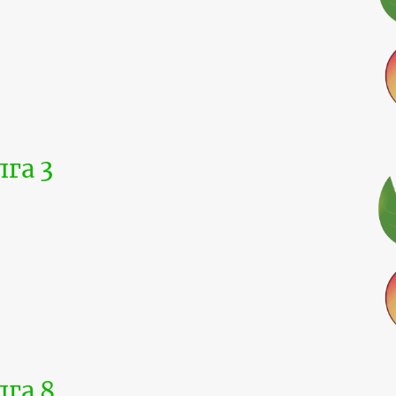
га 3
га 8