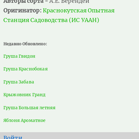
Авторы сорта -
А.Е. Берендей
Оригинатор:
Краснокутская Опытная
Станция Садоводства (ИС УААН)
Недавно Обновлено:
Груша Гвидон
Груша Краснобокая
Груша Забава
Крыжовник Гранд
Груша Большая летняя
Яблоня Ароматное
User
Войти