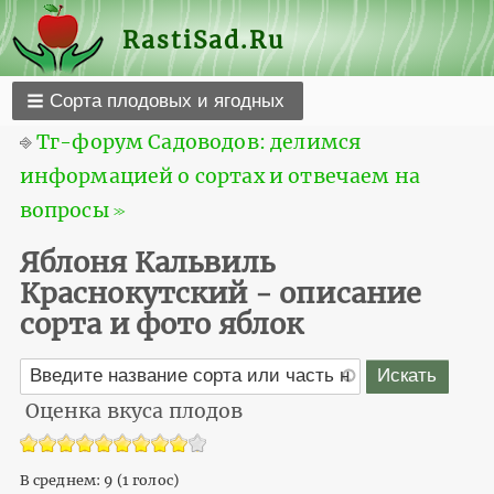
RastiSad.Ru
Сорта плодовых и ягодных
⎆
Тг-форум Садоводов: делимся
информацией о сортах и отвечаем на
вопросы ≫
Яблоня Кальвиль
Краснокутский - описание
сорта и фото яблок
Оценка вкуса плодов
В среднем:
9
(
1
голос)