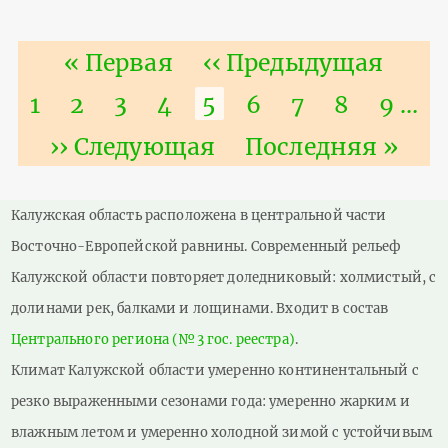
Нумерация
Первая
« Первая
Предыдущая
‹‹ Предыдущая
страниц
страница
страница
Страница
1
Страница
2
Страница
3
Страница
4
Текущая
5
Страница
6
Страница
7
Страниц
8
Стра
9
…
страница
Следующая
›› Следующая
Последняя
Последняя »
страница
страница
Калужская область расположена в центральной части
Восточно-Европейской равнины. Современный рельеф
Калужской области повторяет доледниковый: холмистый, с
долинами рек, балками и лощинами. Входит в состав
Центрального региона (№3 гос. реестра)
.
Климат Калужской области умеренно континентальный с
резко выраженными сезонами года: умеренно жарким и
влажным летом и умеренно холодной зимой с устойчивым