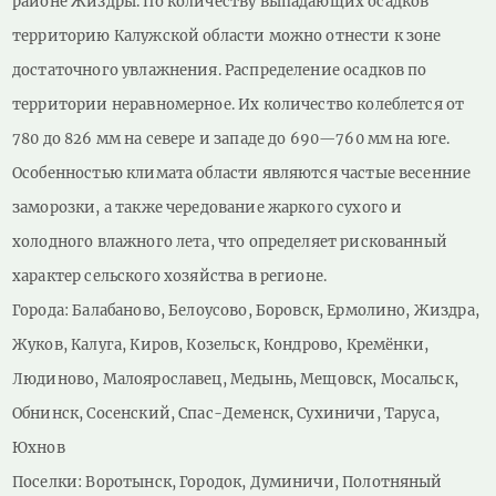
районе Жиздры. По количеству выпадающих осадков
территорию Калужской области можно отнести к зоне
достаточного увлажнения. Распределение осадков по
территории неравномерное. Их количество колеблется от
780 до 826 мм на севере и западе до 690—760 мм на юге.
Особенностью климата области являются частые весенние
заморозки, а также чередование жаркого сухого и
холодного влажного лета, что определяет рискованный
характер сельского хозяйства в регионе.
Города: Балабаново, Белоусово, Боровск, Ермолино, Жиздра,
Жуков, Калуга, Киров, Козельск, Кондрово, Кремёнки,
Людиново, Малоярославец, Медынь, Мещовск, Мосальск,
Обнинск, Сосенский, Спас-Деменск, Сухиничи, Таруса,
Юхнов
Поселки: Воротынск, Городок, Думиничи, Полотняный