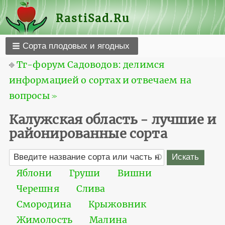
RastiSad.Ru
Сорта плодовых и ягодных
⎆
Тг-форум Садоводов: делимся
информацией о сортах и отвечаем на
вопросы ≫
Калужская область - лучшие и
районированные сорта
Яблони
Груши
Вишни
Черешня
Слива
Смородина
Крыжовник
Жимолость
Малина