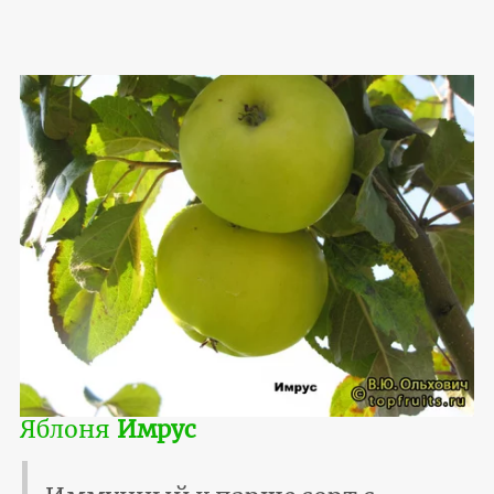
Яблоня
Имрус