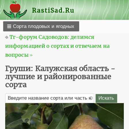
RastiSad.Ru
Сорта плодовых и ягодных
⎆
Тг-форум Садоводов: делимся
информацией о сортах и отвечаем на
вопросы ≫
Груши: Калужская область -
лучшие и районированные
сорта