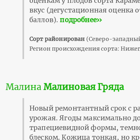
оценкам у плодов сорта Карам
вкус (дегустационная оценка от
баллов).
подробнее››
Сорт районирован
(Северо-западный
Регион происхождения сорта: Нижег
Малина
Малиновая Гряда
Новый ремонтантный срок с р
урожая. Ягоды максимально до 
трапециевидной формы, темно
блеском. Кожица тонкая, но кр