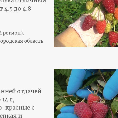
елька отличный
 4.5 до 4.8
 регион).
ородская область
анней отдачей
14 г,
-красные с
епкая и