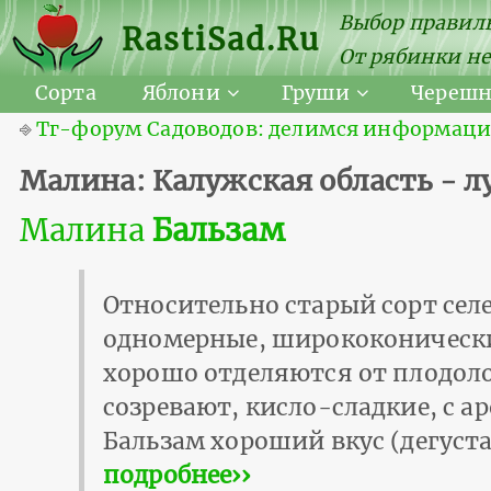
Выбор правиль
RastiSad.Ru
От рябинки не
Сорта
Яблони
Груши
Череш
⎆
Тг-форум Садоводов: делимся информацией
Малина: Калужская область - 
Малина
Бальзам
Относительно старый сорт селе
одномерные, ширококонически
хорошо отделяются от плодол
созревают, кисло-сладкие, с а
Бальзам хороший вкус (дегуста
подробнее››