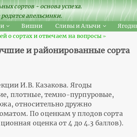
ных сортов - основа успеха.
 родятся апельсинки.
ни
Вишни
Сливы и Алычи
Ягодн
 о сортах и отвечаем на вопросы ≫
лучшие и районированные сорта
кции И.В. Казакова. Ягоды
е, плотные, темно-пурпуровые,
ожа, относительно дружно
роматом. По оценкам у плодов сорта
ционная оценка от 4 до 4.3 баллов).