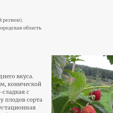
 регион).
ородская область
него вкуса.
ом, конической
-сладкая с
у плодов сорта
устационная