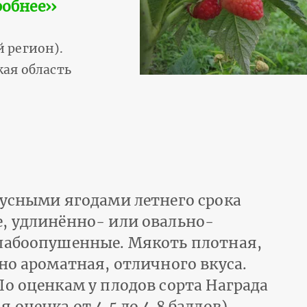
обнее››
 регион).
ая область
кусными ягодами летнего срока
, удлинённо- или овально-
слабоопушенные. Мякоть плотная,
но ароматная, отличного вкуса.
По оценкам у плодов сорта Награда
оценка от 4.5 до 4.8 баллов).