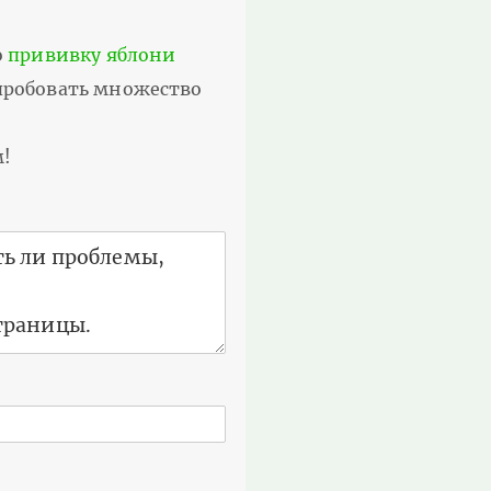
о
прививку яблони
опробовать множество
м!