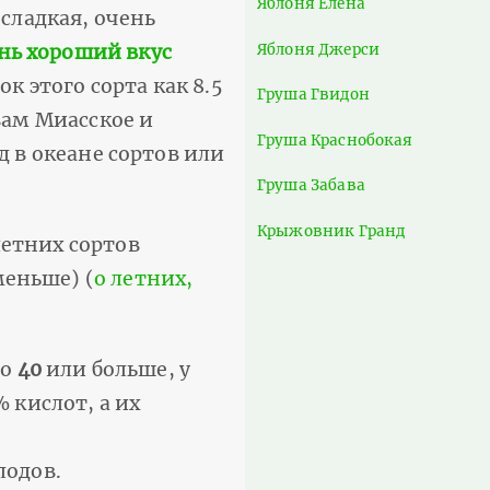
Яблоня Елена
сладкая, очень
Яблоня Джерси
нь хороший вкус
к этого сорта как 8.5
Груша Гвидон
вам Миасское и
Груша Краснобокая
д в океане сортов или
Груша Забава
Крыжовник Гранд
летних сортов
меньше) (
о летних,
но
40
или больше, у
 кислот, а их
лодов.