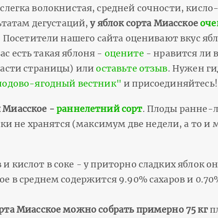
слегка волокнистая, средней сочности, кисло-
ьтатам дегустаций,
у яблок сорта Миасское
оче
. Посетители нашего сайта оценивают вкус ябло
 вас есть такая яблоня -
оцените
- нравится ли 
 части страницы) или
оставьте отзыв
. Нужен ги
Плодово-ягодный вестник"
и присоединяйтесь!
 Миасское -
раннелетний сорт
. Плоды ранне-
 не хранятся (максимум две недели, а то и 
 и кислот в соке - у приторно сладких яблок о
ое в среднем содержится 9.90% сахаров и 0.70%
орта Миасское можно собрать примерно 75 кг
п