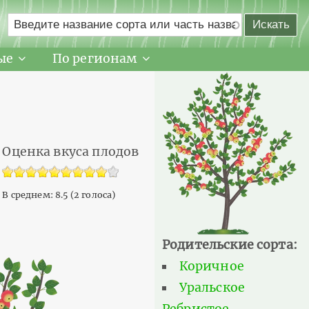
ые
По регионам
Оценка вкуса плодов
В среднем:
8.5
(
2
голоса)
Родительские сорта:
Коричное
Уральское
Ребристое