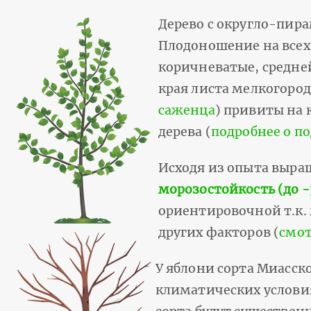
Дерево с округло-пира
Плодоношение на всех 
коричневатые, средне
края листа мелкогород
саженца
) привиты на 
дерева (
подробнее о п
Исходя из опыта выр
морозостойкость (до -
ориентировочной т.к.
других факторов (
смот
У яблони сорта Миасск
климатических условия