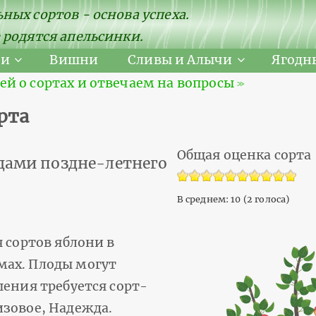
ных сортов - основа успеха.
 родятся апельсинки.
ни
Вишни
Сливы и Алычи
Ягодн
 о сортах и отвечаем на вопросы ≫
рта
Общая оценка сорта
одами поздне-летнего
В среднем:
10
(
2
голоса)
 сортов яблони в
мах. Плоды могут
шения требуется сорт-
изовое, Надежда.