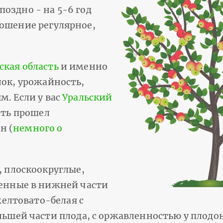
оздно - на 5-6 год
ношение регулярное,
ская область
и именно
лок, урожайность,
м. Если у вас
Уральский
есть прошел
н (
немного о
 плоскоокруглые,
енные в нижней части
желтовато-белая с
ьшей части плода, с оржавленностью у плодо