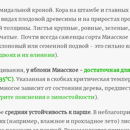
мидальной кроной. Кора на штамбе и главных
видах плодовой древесины и на приростах про
й толщины. Листья крупные, ровные, зеленые,
чатые. Почти всегда саженцы сорта Миасское 
клоновый или семенной подвой - это сильно в
одвоях и их влиянии
).
ащивания,
у яблони Миасское -
достаточная для
35°С)
. Указанная в скобках критическая темпе
 многое зависит от состояния дерева, предше
рите пояснения о зимостойкости
).
ое
средняя устойчивость к парше
. В неблагопр
х (например, влажное и прохладное лето) лис