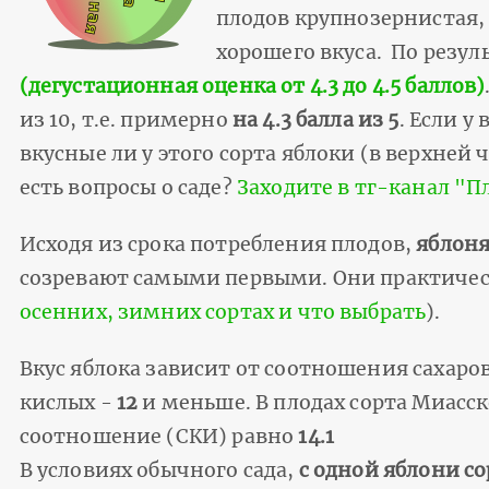
плодов крупнозернистая, 
хорошего вкуса. По резул
(дегустационная оценка от 4.3 до 4.5 баллов)
из 10, т.е. примерно
на 4.3 балла из 5
. Если у
вкусные ли у этого сорта яблоки (в верхней
есть вопросы о саде?
Заходите в тг-канал "
Исходя из срока потребления плодов,
яблоня
созревают самыми первыми. Они практически
осенних, зимних сортах и что выбрать
).
Вкус яблока зависит от соотношения сахаров
кислых -
12
и меньше. В плодах сорта Миасск
соотношение (СКИ) равно
14.1
В условиях обычного сада,
с одной яблони с