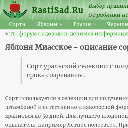
Выбор правиль
RastiSad.Ru
От рябинки не
Сорта
Яблони
Груши
Череш
⎆
Тг-форум Садоводов: делимся информацией
Яблоня Миасское - описание со
Сорт уральской селекции с пл
срока созревания.
Сорт используется в селекции для получения
штамбовой и естественно низкорослой фор
храниться до 50 дней. Для лучшего плодоно
опылитель, например Летнее полосатое, Пр