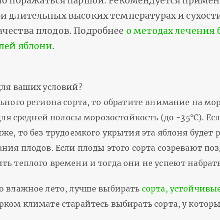
но поражаться паршой. Рекомендуется примен
и длительных высоких температурах и сухост
ачества плодов. Подробнее
о методах лечения 
лей яблони
.
для ваших условий?
ьного региона сорта, то обратите внимание на мо
 для средней полосы морозостойкость (до -35°С). Е
же, то без трудоемкого укрытия эта яблоня будет 
ния плодов. Если плоды этого сорта созревают поз
ть теплого времени и тогда они не успеют набрат
о влажное лето, лучше выбирать
сорта, устойчивы
рком климате старайтесь выбирать сорта, у котор