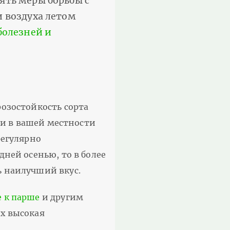
ять меры борьбы с
и воздуха летом
болезней и
розостойкость сорта
сли в вашей местности
регулярно
дней осенью, то в более
ь наилучший вкус.
е к парше
и другим
ых высокая