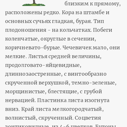
близким к прямому,
расположены редко. Кора на штамбе и
основных сучьях гладкая, бурая. Тип
плодоношения - на кольчатках. Побеги
коленчатые, округлые в сечении,
коричневато-бурые. Чечевичек мало, они
мелкие. Листья средней величины,
продолговато-яйцевидные,
длиннозаостренные, с винтообразно
скрученной верхушкой, темно-зеленые,
морщинистые, блестящие, с грубой
нервацией. Пластинка листа изогнута
вниз. Край листа мелкогородчатый,
волнистый, скрученный. Соцветия
зонтиковидные, из 4-6 цветков. Бутоны