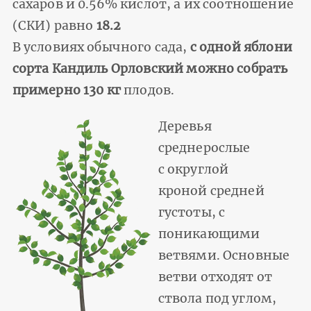
сахаров и 0.56% кислот, а их соотношение
(СКИ) равно
18.2
В условиях обычного сада,
с одной яблони
сорта Кандиль Орловский можно собрать
примерно 130 кг
плодов.
Деревья
среднерослые
с округлой
кроной средней
густоты, с
поникающими
ветвями. Основные
ветви отходят от
ствола под углом,