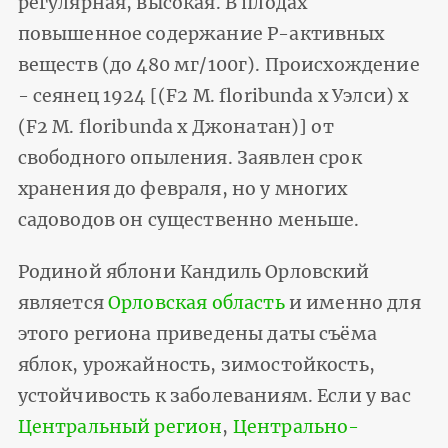
регулярная, высокая. В плодах
повышенное содержание P-активных
веществ (до 480 мг/100г). Происхождение
- сеянец 1924 [(F2 M. floribunda х Уэлси) х
(F2 M. floribunda х Джонатан)] от
свободного опыления. Заявлен срок
хранения до февраля, но у многих
садоводов он существенно меньше.
Родиной яблони Кандиль Орловский
является
Орловская область
и именно для
этого региона приведены даты съёма
яблок, урожайность, зимостойкость,
устойчивость к заболеваниям. Если у вас
Центральный регион
,
Центрально-