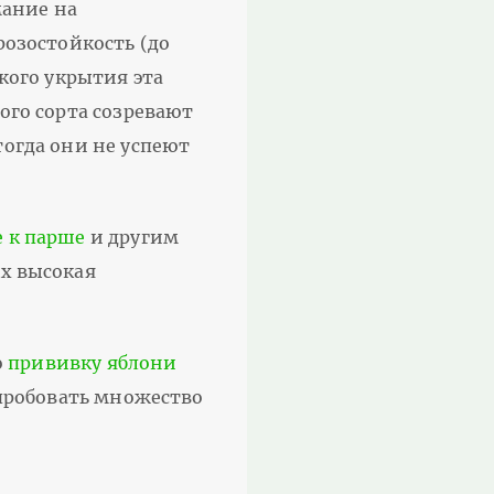
мание на
розостойкость (до
кого укрытия эта
ого сорта созревают
тогда они не успеют
е к парше
и другим
ых высокая
о
прививку яблони
опробовать множество