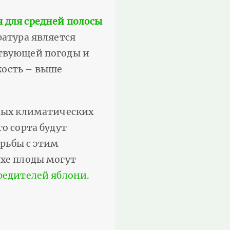
 для средней полосы
ратура является
ствующей погоды и
кость – выше
ных климатических
о сорта будут
рьбы с этим
ухе плоды могут
вредителей яблони
.