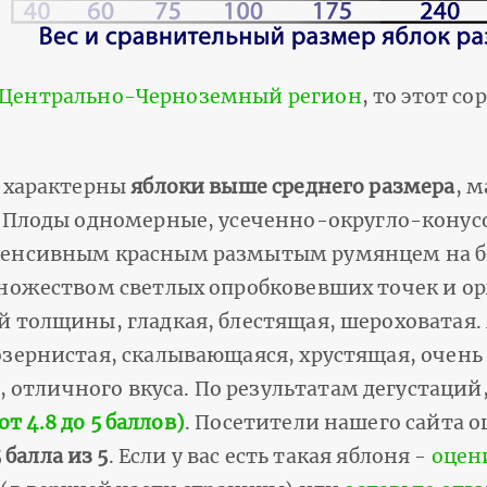
Центрально-Черноземный регион
, то этот с
 характерны
яблоки выше среднего размера
, м
. Плоды одномерные, усеченно-округло-кону
тенсивным красным размытым румянцем на б
множеством светлых опробковевших точек и 
й толщины, гладкая, блестящая, шероховатая.
зернистая, скалывающаяся, хрустящая, очень 
 отличного вкуса. По результатам дегустаций
 4.8 до 5 баллов)
. Посетители нашего сайта 
 балла из 5
. Если у вас есть такая яблоня -
оцен