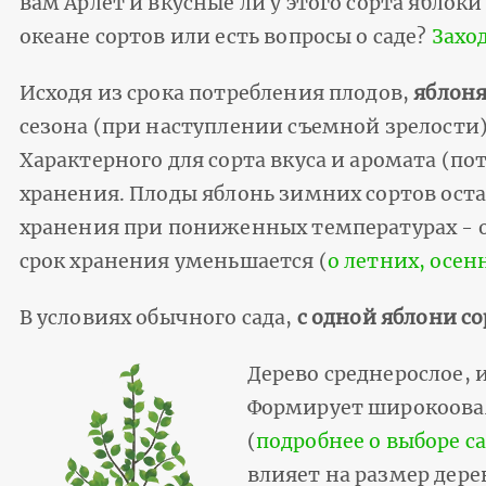
вам Арлет и вкусные ли у этого сорта яблок
океане сортов или есть вопросы о саде?
Захо
Исходя из срока потребления плодов,
яблоня
сезона (при наступлении съемной зрелости)
Характерного для сорта вкуса и аромата (по
хранения. Плоды яблонь зимних сортов ост
хранения при пониженных температурах - об
срок хранения уменьшается (
о летних, осен
В условиях обычного сада,
с одной яблони с
Дерево среднерослое, 
Формирует широкоовал
(
подробнее о выборе с
влияет на размер дерев