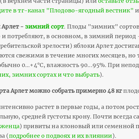
и (в верхней части страницы) или
оставьте отз
дите в тг-канал "Плодово-ягодный вестник"
и
 Арлет -
зимний сорт
. Плоды "зимних" сортов
 и потребляют, в основном, в зимний период -
требительской зрелости) яблоки Арлет достига
аются свежими в течение многих месяцев, но 
ычно 0...+4°С, влажность 90...95%. При непо
них, зимних сортах и что выбрать
).
орта Арлет можно собрать примерно 48 кг
плод
интенсивно растет в первые годы, а потом рос
ьную, средней густоты крону. Почти всегда с
аженца
) привиты на клоновый или семенной п
а (
подробнее о подвоях и их влиянии
).