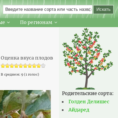
ые
По регионам
Оценка вкуса плодов
В среднем:
9
(
1
голос)
Родительские сорта:
Голден Делишес
Айдаред