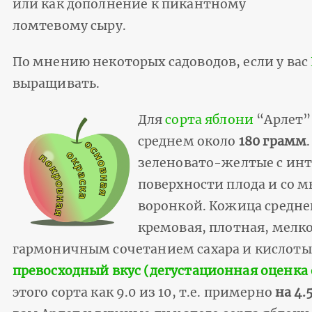
или как дополнение к пикантному
ломтевому сыру.
По мнению некоторых садоводов, если у вас
выращивать.
Для
сорта яблони
“Арлет”
среднем около
180 грамм
зеленовато-желтые с ин
поверхности плода и со 
воронкой. Кожица средне
кремовая, плотная, мелко
гармоничным сочетанием сахара и кислоты,
превосходный вкус (дегустационная оценка от
этого сорта как 9.0 из 10, т.е. примерно
на 4.5