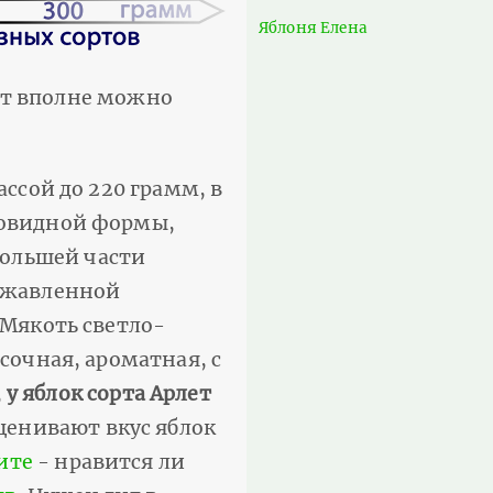
Яблоня Елена
орт вполне можно
ассой до 220 грамм, в
совидной формы,
ольшей части
оржавленной
 Мякоть светло-
сочная, ароматная, с
,
у яблок сорта Арлет
оценивают вкус яблок
ите
- нравится ли