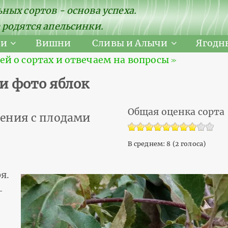
ных сортов - основа успеха.
 родятся апельсинки.
ни
Вишни
Сливы и Алычи
Ягодн
 о сортах и отвечаем на вопросы ≫
 и фото яблок
Общая оценка сорта
ения с плодами
В среднем:
8
(
2
голоса)
я.
-