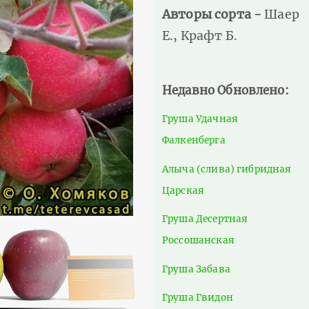
Авторы сорта -
Шаер
Е., Крафт Б.
Недавно Обновлено:
Груша Удачная
Фалкенберга
Алыча (слива) гибридная
Царская
Груша Десертная
Россошанская
Груша Забава
Груша Гвидон