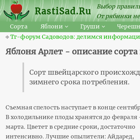
Выбор правиль
RastiSad.Ru
От рябинки не
Сорта
Яблони
Груши
Череш
⎆
Тг-форум Садоводов: делимся информацией
Яблоня Арлет - описание сорта
Сорт швейцарского происхожд
зимнего срока потребления.
Съемная спелость наступает в конце сентябр
В холодильнике плоды хранятся до февраля 
марта. Цветет в средние сроки, достаточно
интенсивно. Лучшие опылители: Айдаред,