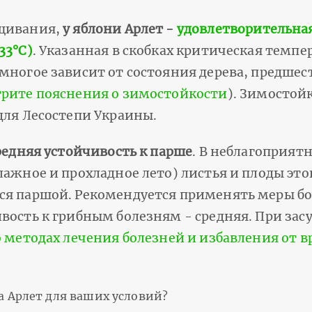
ащивания,
у яблони Арлет -
удовлетворительная
33°С)
. Указанная в скобках критическая темпе
 многое зависит от состояния дерева, предше
рите пояснения о зимостойкости
). Зимостой
для Лесостепи Украины.
редняя устойчивость к парше
. В неблагоприят
ажное и прохладное лето) листья и плоды этог
ся паршой. Рекомендуется применять меры бо
вость к грибным болезням - средняя. При зас
о методах лечения болезней и избавления от 
а Арлет для ваших условий?