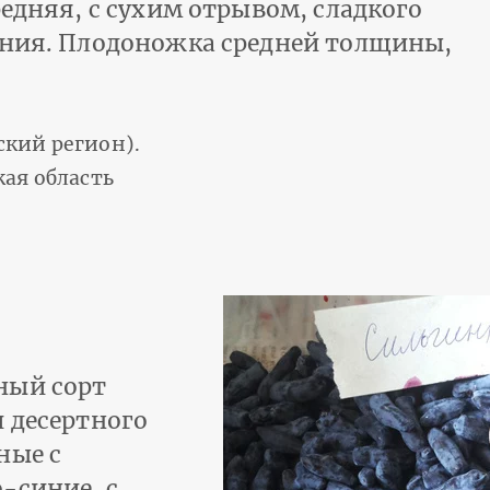
редняя, с сухим отрывом, сладкого
ения. Плодоножка средней толщины,
кий регион).
ая область
ный сорт
и десертного
ные с
-синие, с