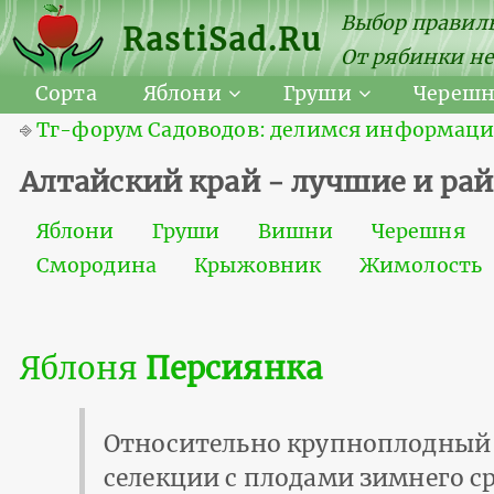
Выбор правиль
RastiSad.Ru
От рябинки не
Сорта
Яблони
Груши
Череш
⎆
Тг-форум Садоводов: делимся информацией
Алтайский край - лучшие и ра
Яблони
Груши
Вишни
Черешня
Смородина
Крыжовник
Жимолость
Яблоня
Персиянка
Относительно крупноплодный 
селекции с плодами зимнего с