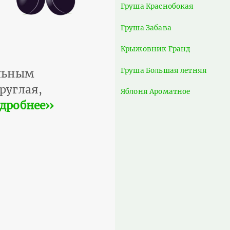
Груша Краснобокая
Груша Забава
Крыжовник Гранд
Груша Большая летняя
ильным
руглая,
Яблоня Ароматное
дробнее››