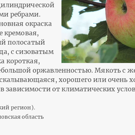
цилиндрической
ми ребрами.
сновная окраска
е кремовая,
ый полосатый
да, с сизоватым
а короткая,
небольшой оржавленностью. Мякоть с 
 скалывающаяся, хорошего или очень х
т в зависимости от климатических усло
ий регион).
овская область