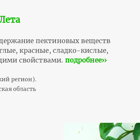
Лета
одержание пектиновых веществ
глые, красные, сладко-кислые,
щими свойствами.
подробнее››
ий регион).
ская область