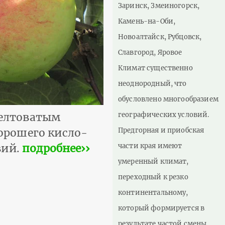
Заринск, Змеиногорск,
Камень-на-Оби,
Новоалтайск, Рубцовск,
Славгород, Яровое
Климат существенно
неоднородный, что
обусловлено многообразием
географических условий.
желтоватым
Предгорная и приобская
орошего кисло-
части края имеют
вий.
подробнее››
умеренный климат,
переходный к резко
континентальному,
который формируется в
результате частой смены