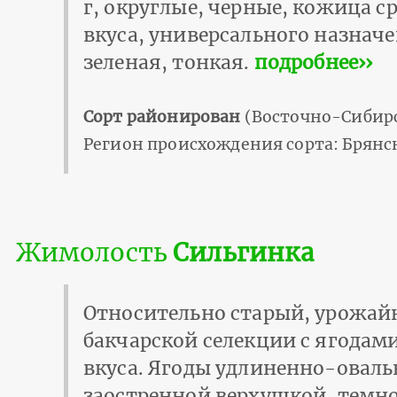
г, округлые, черные, кожица с
вкуса, универсального назнач
зеленая, тонкая.
подробнее››
Сорт районирован
(Восточно-Сибирс
Регион происхождения сорта: Брянск
Жимолость
Сильгинка
Относительно старый, урожай
бакчарской селекции с ягодам
вкуса. Ягоды удлиненно-оваль
заостренной верхушкой, темно