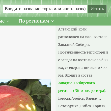
ые
По регионам
Алтайский край
расположен на юго-востоке
Западной Сибири.
Протяжённость территории
с запада на восток около 600
км, с севера на юг около 400
км. Входит в состав
Западно-Сибирского
региона (№10 гос. реестра)
.
Города: Алейск, Барнаул,
Белокуриха, Бийск, Горняк,