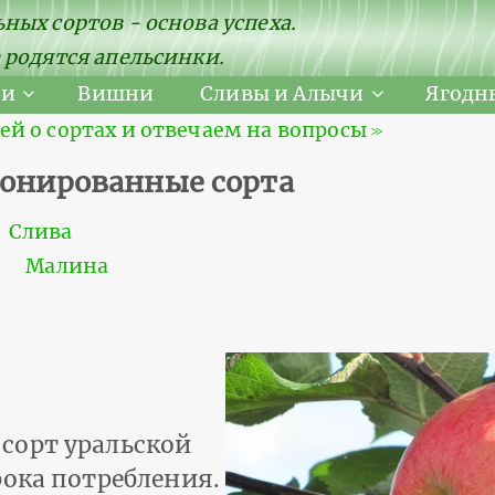
ных сортов - основа успеха.
 родятся апельсинки.
ни
Вишни
Сливы и Алычи
Ягодн
 о сортах и отвечаем на вопросы ≫
йонированные сорта
Слива
Малина
сорт уральской
рока потребления.