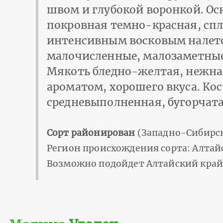
швом и глубокой воронкой. Ос
покровная темно-красная, сп
интенсивным восковым нале­т
малочисленные, малозаметные.
Мякоть бледно-желтая, нежная
ароматом, хорошего вкуса. Ко
средневыполненная, бугорчата
Сорт районирован
(Западно-Сибирск
Регион происхождения сорта: Алтай
Возможно подойдет Алтайский край