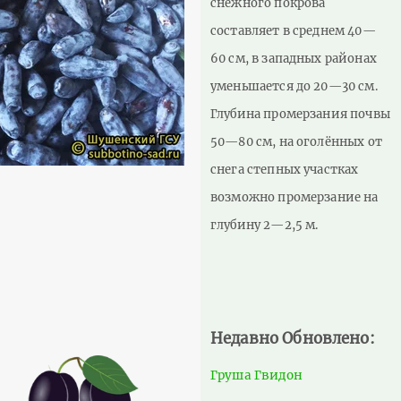
снежного покрова
составляет в среднем 40—
60 см, в западных районах
уменьшается до 20—30 см.
Глубина промерзания почвы
50—80 см, на оголённых от
снега степных участках
возможно промерзание на
глубину 2—2,5 м.
Недавно Обновлено:
Груша Гвидон