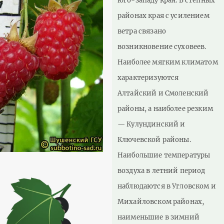
юго-западу края. В степных
районах края с усилением
ветра связано
возникновение суховеев.
Наиболее мягким климатом
характеризуются
Алтайский и Смоленский
районы, а наиболее резким
— Кулундинский и
Ключевской районы.
Наибольшие температуры
воздуха в летний период
наблюдаются в Угловском и
Михайловском районах,
наименьшие в зимний