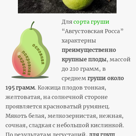
Для
сорта груши
“Августовская Росса”
характерны
преимущественно
крупные плоды
, массой
до 210 грамм, в
среднем
груши около
195 грамм
. Кожица плодов тонкая,
желтоватая, на солнечной стороне
проявляется красноватый румянец.
Мякоть белая, мелкозернистая, нежная,
сочная, сладкая с небольшой кислинкой.
По результатам дегустаций,
для груш