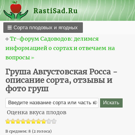
RastiSad.Ru
Сорта плодовых и ягодных
⎆
Тг-форум Садоводов: делимся
информацией о сортах и отвечаем на
вопросы ≫
Груша Августовская Росса -
описание сорта, отзывы и
фото груш
Оценка вкуса плодов
В среднем:
8
(
2
голоса)