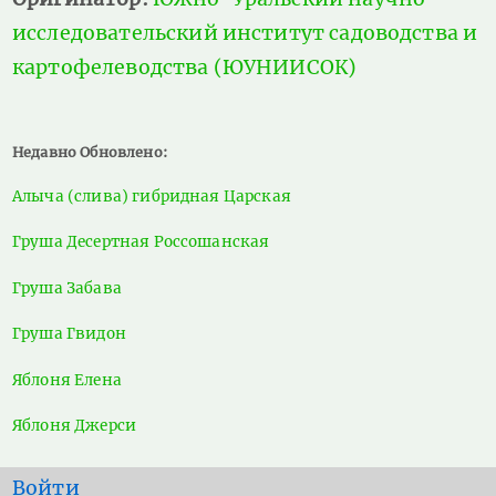
исследовательский институт садоводства и
картофелеводства (ЮУНИИСОК)
Недавно Обновлено:
Алыча (слива) гибридная Царская
Груша Десертная Россошанская
Груша Забава
Груша Гвидон
Яблоня Елена
Яблоня Джерси
User
Войти