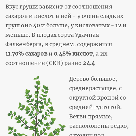
Вкус груши зависит от соотношения
сахаров и кислот в ней - у очень сладких
груш оно
40
и больше, у кисловатых -
12
и
меньше. В плодах сорта Удачная
Фалкенберга, в среднем, содержится
11.70% сахаров
и
0.48% кислот
, а их
соотношение (СКИ) равно
24.4
Дерево большое,
среднерастущее, с
округлой кроной со
средней густотой.
Ветви прямые,
расположены редко,
отходят под