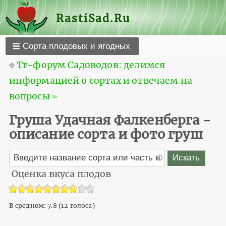
RastiSad.Ru
Сорта плодовых и ягодных
⎆
Тг-форум Садоводов: делимся
информацией о сортах и отвечаем на
вопросы ≫
Груша Удачная Фалкенберга -
описание сорта и фото груш
Оценка вкуса плодов
В среднем:
7.8
(
12
голоса)