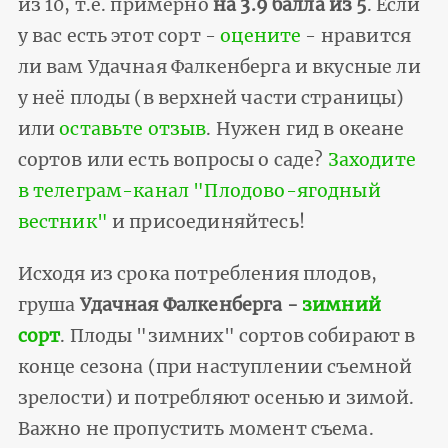
из 10, т.е. примерно
на 3.9 балла из 5
. Если
у вас есть этот сорт -
оцените
- нравится
ли вам Удачная Фалкенберга и вкусные ли
у неё плоды (в верхней части страницы)
или
оставьте отзыв
. Нужен гид в океане
сортов или есть вопросы о саде?
Заходите
в телеграм-канал "Плодово-ягодный
вестник"
и присоединяйтесь!
Исходя из срока потребления плодов,
груша
Удачная Фалкенберга -
зимний
сорт
. Плоды "зимних" сортов собирают в
конце сезона (при наступлении съемной
зрелости) и потребляют осенью и зимой.
Важно не пропустить момент съема.