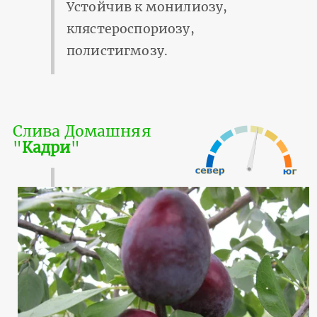
Устойчив к монилиозу,
клястероспориозу,
полистигмозу.
Слива Домашняя
"
Кадри
"