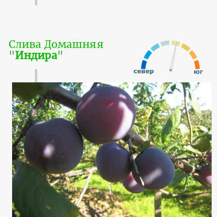
Слива Домашняя
"
Индира
"