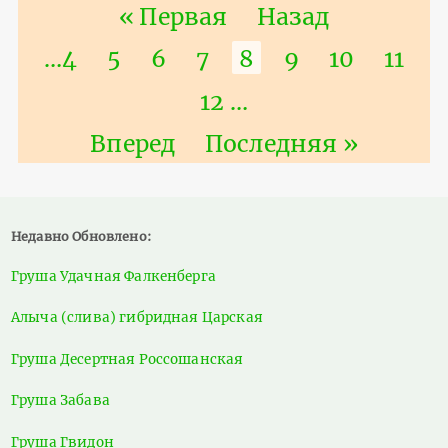
Нумерация
Первая
« Первая
Предыдущая
Назад
страниц
страница
страница
Страница
…
4
Страница
5
Страница
6
Страница
7
Текущая
8
Страница
9
Страниц
10
Стра
11
страница
Страница
12
…
Следующая
Вперед
Последняя
Последняя »
страница
страница
Недавно Обновлено:
Груша Удачная Фалкенберга
Алыча (слива) гибридная Царская
Груша Десертная Россошанская
Груша Забава
Груша Гвидон