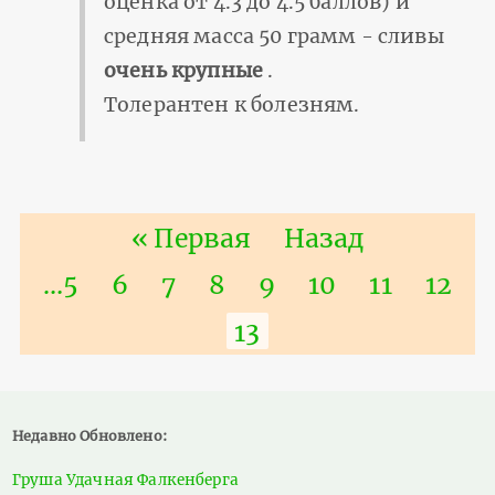
оценка от 4.3 до 4.5 баллов) и
средняя масса 50 грамм - сливы
очень крупные
.
Толерантен к болезням.
Нумерация
Первая
« Первая
Предыдущая
Назад
страниц
страница
страница
Страница
…
5
Страница
6
Страница
7
Страница
8
Страница
9
Страница
10
Страниц
11
Стра
12
Текущая
13
страница
Недавно Обновлено:
Груша Удачная Фалкенберга