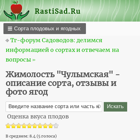
RastiSad.Ru
Сорта плодовых и ягодных
⎆
Тг-форум Садоводов: делимся
информацией о сортах и отвечаем на
вопросы ≫
Жимолость "Чулымская" -
описание сорта, отзывы и
фото ягод
Оценка вкуса плодов
В среднем:
8.4
(
5
голоса)