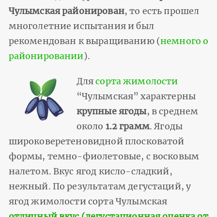
Чулымская районирован
, то есть прошел
многолетние испытания и был
рекомендован к выращиванию (
немного о
районировании
).
Для
сорта жимолости
“Чулымская” характерны
крупные ягоды
, в среднем
около
1.2 грамм
. Ягоды
широковеретеновидной плосковатой
формы, темно-фиолетовые, с восковым
налетом. Вкус ягод кисло-сладкий,
нежный. По результатам дегустаций, у
ягод жимолости сорта Чулымская
отличный вкус (дегустационная оценка от