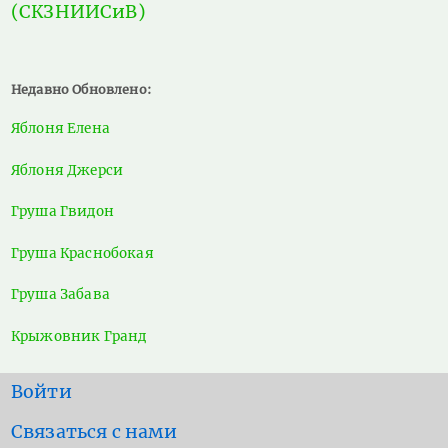
(СКЗНИИСиВ)
Недавно Обновлено:
Яблоня Елена
Яблоня Джерси
Груша Гвидон
Груша Краснобокая
Груша Забава
Крыжовник Гранд
User
Войти
account
Footer
Связаться с нами