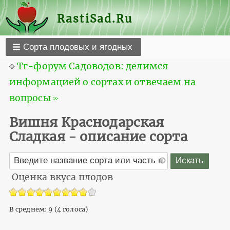
RastiSad.Ru
Сорта плодовых и ягодных
⎆
Тг-форум Садоводов: делимся
информацией о сортах и отвечаем на
вопросы ≫
Вишня Краснодарская
Cладкая - описание сорта
Оценка вкуса плодов
В среднем:
9
(
4
голоса)