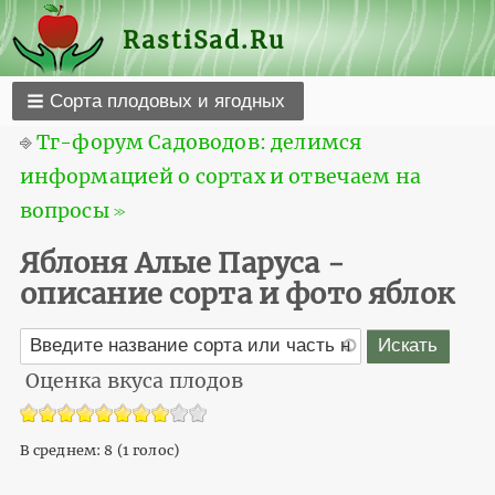
RastiSad.Ru
Сорта плодовых и ягодных
⎆
Тг-форум Садоводов: делимся
информацией о сортах и отвечаем на
вопросы ≫
Яблоня Алые Паруса -
описание сорта и фото яблок
Оценка вкуса плодов
В среднем:
8
(
1
голос)