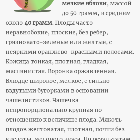
мелкие яблоки
, массой
до 50 грамм, в среднем
около
40 грамм
. Плоды часто
неравнобокие, плоские, без ребер,
грязновато-зеленые или желтые, с
неяркими оранжево-красными полосами.
Кожица тонкая, плотная, гладкая,
маслянистая. Воронка оржавленная.
Блюдце широкое, мелкое, с сильно
вздутыми бугорками в основании
чашелистиков. Чашечка
непропорционально крупная по
отношению к величине плода. Мякоть
плодов желтоватая, плотная, почти без
кислоты, медового вкуса. По результатам