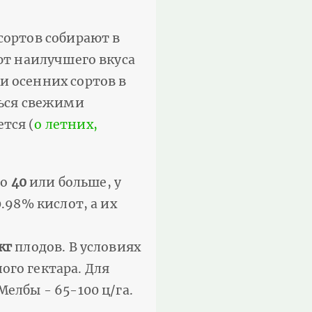
сортов собирают в
ют наилучшего вкуса
и осенних сортов в
ться свежими
тся (
о летних,
но
40
или больше, у
.98% кислот, а их
кг
плодов. В условиях
ого гектара. Для
елбы - 65-100 ц/га.