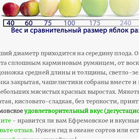
ший диаметр приходится на середину плода. О
рыта сплошным карминовым румянцем, от воск
оножка средней длины и толщины, светло-зе
чка закрытая, чашелистики собраны вместе и 
ебольших мясистых красных выростах. Мякоть
тая, кисловато-сладкая, без терпкости, приятн
емовское
удовлетворительный вкус (дегустацион
ните
- нравится ли вам Ефремовское и вкусные 
вьте отзыв
. Нужен гид в океане сортов или ест