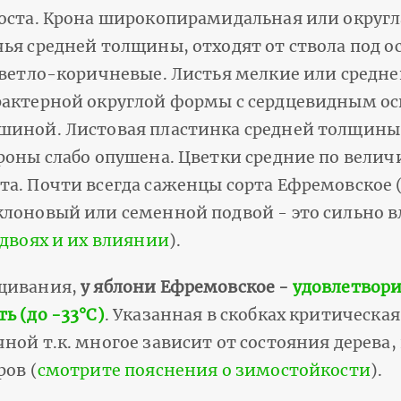
роста. Крона широкопирамидальная или округл
ья средней толщины, отходят от ствола под о
 светло-коричневые. Листья мелкие или средн
рактерной округлой формы с сердцевидным о
шиной. Листовая пластинка средней толщины,
ороны слабо опушена. Цветки средние по вели
а. Почти всегда саженцы сорта Ефремовское 
клоновый или семенной подвой - это сильно в
одвоях и их влиянии
).
ащивания,
у яблони Ефремовское -
удовлетвори
ь (до -33°С)
. Указанная в скобках критическа
ной т.к. многое зависит от состояния дерев
ров (
смотрите пояснения о зимостойкости
).