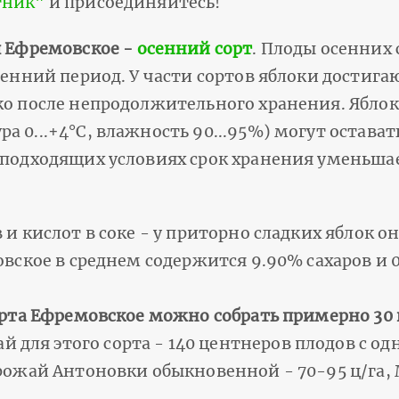
тник"
и присоединяйтесь!
 Ефремовское -
осенний сорт
. Плоды осенних 
сенний период. У части сортов яблоки достига
ко после непродолжительного хранения. Яблок
а 0...+4°С, влажность 90...95%) могут остава
еподходящих условиях срок хранения уменьшае
 и кислот в соке - у приторно сладких яблок о
вское в среднем содержится 9.90% сахаров и 0
орта Ефремовское можно собрать примерно 30 
ля этого сорта - 140 центнеров плодов с одн
рожай Антоновки обыкновенной - 70-95 ц/га, М