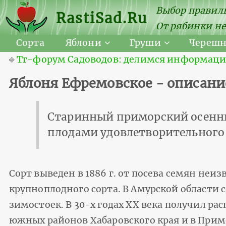
Выбор правиль
RastiSad.Ru
От рябинки не
Сорта
Яблони
Груши
Череш
⎆
Тг-форум Садоводов: делимся информацией
Яблоня Ефремовское - описани
Старинный приморский осенни
плодами удовлетворительного 
Сорт выведен в 1886 г. от посева семян неиз
крупноплодного сорта. В Амурской области 
зимостоек. В 30-х годах XX века получил ра
южных районов Хабаровского края и в Прим