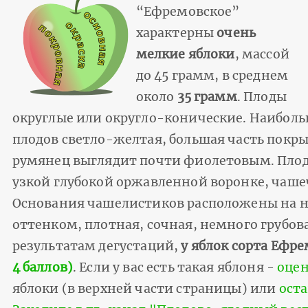
“Ефремовское”
характерны
очень
мелкие яблоки
, массой
до 45 грамм, в среднем
около
35 грамм
. Плоды
округлые или округло-конические. Наиболь
плодов светло-желтая, большая часть пок
румянец выглядит почти фиолетовым. Плод
узкой глубокой оржавленной воронке, чаше
Основания чашелистиков расположены на н
оттенком, плотная, сочная, немного грубова
результатам дегустаций,
у яблок сорта Ефр
4 баллов)
. Если у вас есть такая яблоня -
оце
яблоки (в верхней части страницы) или
оста