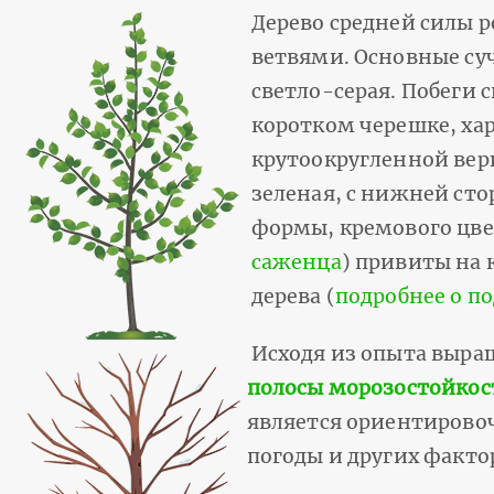
Дерево средней силы 
ветвями. Основные суч
светло-серая. Побеги
коротком черешке, ха
крутоокругленной вер
зеленая, с нижней ст
формы, кремового цвет
саженца
) привиты на 
дерева (
подробнее о п
Исходя из опыта выр
полосы морозостойкост
является ориентировоч
погоды и других факто