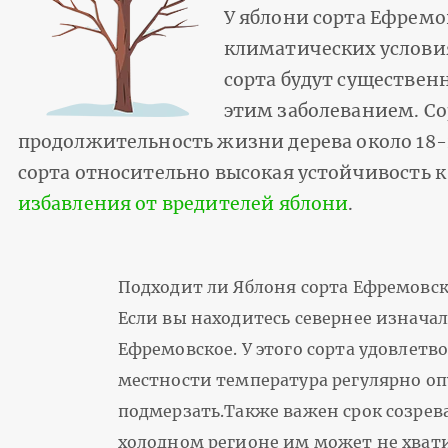
У яблони сорта Ефрем
климатических условия
сорта будут существен
этим заболеванием. Со
продолжительность жизни дерева около 18-20
сорта относительно высокая устойчивость
избавления от вредителей яблони
.
Подходит ли Яблоня сорта Ефремовск
Если вы находитесь севернее изначал
Ефремовское. У этого сорта удовлетв
местности температура регулярно опу
подмерзать.Также важен срок созрева
холодном регионе им может не хвати