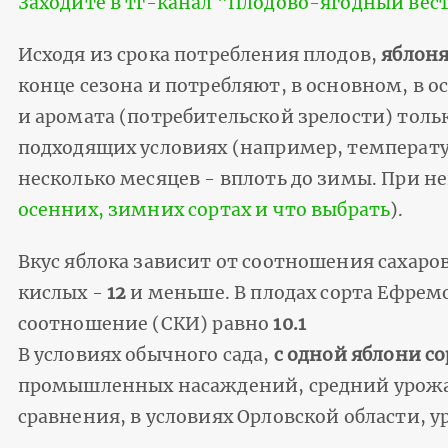
Заходите в тг-канал "Плодово-ягодный вес
Исходя из срока потребления плодов,
яблоня
конце сезона и потребляют, в основном, в о
и аромата (потребительской зрелости) толь
подходящих условиях (например, температур
несколько месяцев - вплоть до зимы. При н
осенних, зимних сортах и что выбрать
).
Вкус яблока зависит от соотношения сахаров
кислых -
12
и меньше. В плодах сорта Ефремо
соотношение (СКИ) равно
10.1
В условиях обычного сада,
с одной яблони с
промышленных насаждений, средний урожай д
сравнения, в условиях Орловской области, у