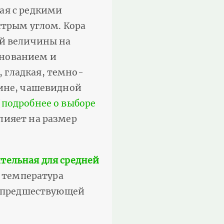
ая с редкими
стрым углом. Кора
ей величины на
снованием и
 гладкая, темно-
чине, чашевидной
(
подробнее о выборе
лияет на размер
тельная для средней
я температура
а, предшествующей