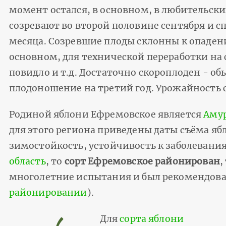
момент остался, в основном, в любительски
созревают во второй половине сентября и с
месяца. Созревшие плоды склонны к опаден
основном, для технической переработки на 
повидло и т.д. Достаточно скороплоден - об
плодоношение на третий год. Урожайность с
Родиной яблони Ефремовское является
Амур
для этого региона приведены даты съёма яб
зимостойкость, устойчивость к заболевания
область
, то
сорт Ефремовское районирован
,
многолетние испытания и был рекомендова
районировании
).
Для
сорта яблони