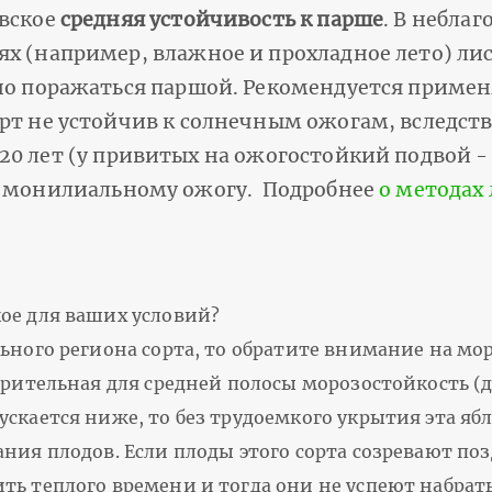
овское
средняя устойчивость к парше
. В небла
х (например, влажное и прохладное лето) лис
но поражаться паршой. Рекомендуется примен
рт не устойчив к солнечным ожогам, вследств
 лет (у привитых на ожогостойкий подвой - д
 к монилиальному ожогу. Подробнее
о методах
ое для ваших условий?
ьного региона сорта, то обратите внимание на мо
орительная для средней полосы морозостойкость (до
скается ниже, то без трудоемкого укрытия эта яб
ния плодов. Если плоды этого сорта созревают поз
ть теплого времени и тогда они не успеют набрат