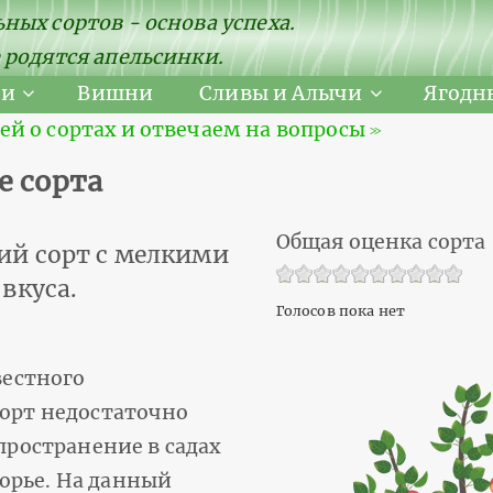
ных сортов - основа успеха.
 родятся апельсинки.
ни
Вишни
Сливы и Алычи
Ягодн
 о сортах и отвечаем на вопросы ≫
е сорта
Общая оценка сорта
й сорт с мелкими
вкуса.
Голосов пока нет
вестного
сорт недостаточно
спространение в садах
орье. На данный