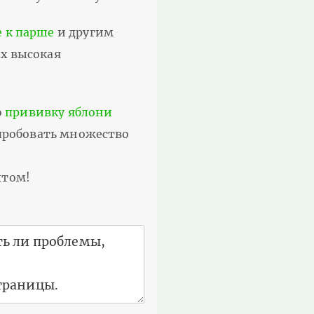
е к парше
и другим
ых высокая
о
прививку яблони
опробовать множество
ытом!