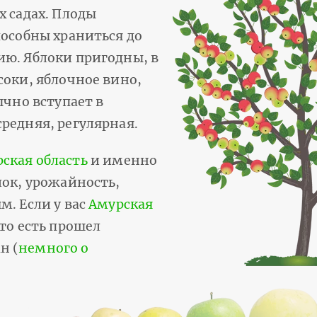
х садах. Плоды
пособны храниться до
ию. Яблоки пригодны, в
соки, яблочное вино,
ычно вступает в
редняя, регулярная.
ская область
и именно
лок, урожайность,
м. Если у вас
Амурская
 то есть прошел
н (
немного о