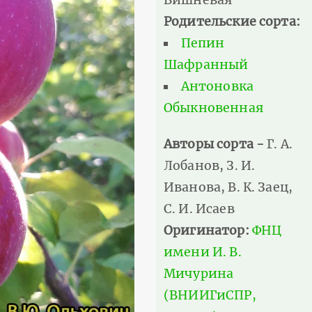
Родительские сорта:
Пепин
Шафранный
Антоновка
Обыкновенная
Авторы сорта -
Г. А.
Лобанов, З. И.
Иванова, В. К. Заец,
С. И. Исаев
Оригинатор:
ФНЦ
имени И. В.
Мичурина
(ВНИИГиСПР,