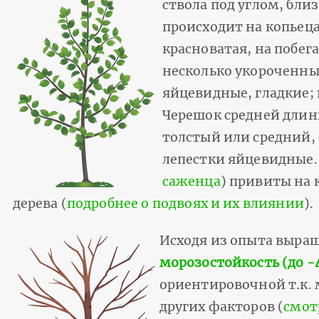
ствола под углом, бл
происходит на копьеца
красноватая, на побег
несколько укороченные
яйцевидные, гладкие;
Черешок средней длины
толстый или средний,
лепестки яйцевидные.
саженца
) привиты на 
дерева (
подробнее о подвоях и их влиянии
).
Исходя из опыта выра
морозостойкость (до -
ориентировочной т.к. 
других факторов (
смот