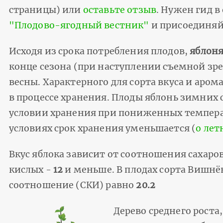
страницы) или
оставьте отзыв
. Нужен гид в
"Плодово-ягодный вестник"
и присоединяй
Исходя из срока потребления плодов,
яблон
конце сезона (при наступлении съемной зре
весны. Характерного для сорта вкуса и аро
в процессе хранения. Плоды яблонь зимних 
условии хранения при пониженных температу
условиях срок хранения уменьшается (
о лет
Вкус яблока зависит от соотношения сахаров
кислых -
12
и меньше. В плодах сорта Вишнёв
соотношение (СКИ) равно
20.2
Дерево среднего роста,