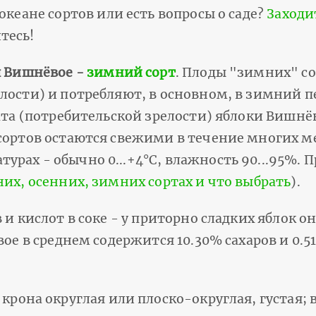
 океане сортов или есть вопросы о саде?
Заходи
тесь!
я Вишнёвое -
зимний сорт
. Плоды "зимних" со
лости) и потребляют, в основном, в зимний пе
мата (потребительской зрелости) яблоки Вишнё
сортов остаются свежими в течение многих ме
рах - обычно 0...+4°С, влажность 90...95%. 
них, осенних, зимних сортах и что выбрать
).
 и кислот в соке - у приторно сладких яблок о
ое в среднем содержится 10.30% сахаров и 0.51
 крона округлая или плоско-округлая, густая; 