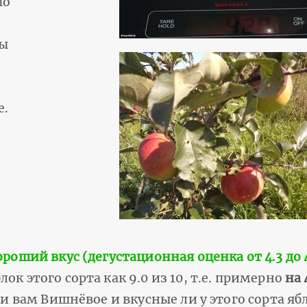
шо
ны
е.
.
ороший вкус (дегустационная оценка от 4.3 до 4
к этого сорта как 9.0 из 10, т.е. примерно
на 
и вам Вишнёвое и вкусные ли у этого сорта яб