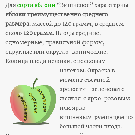
Для
сорта яблони
“Вишнёвое” характерны
яблоки преимущественно среднего
размера
, массой до 140 грамм, в среднем
около
120 грамм
. Плоды средние,
одномерные, правильной формы,
округлые или округло-конические.
Кожица плода нежная, с восковым
налетом. Окраска в
момент съемной
зрелости - зеленовато-
желтая с ярко-розовым
или ярко-
вишневым румянцем по
большей части плода.