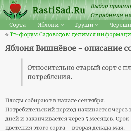
Выбор правиль
RastiSad.Ru
От рябинки не
Сорта
Яблони
Груши
Череш
⎆
Тг-форум Садоводов: делимся информацией
Яблоня Вишнёвое - описание со
Относительно старый сорт с п
потребления.
Плоды собирают в начале сентября.
Потребительский период начинается через 
дней и заканчивается через 5 месяцев. Срок
цветения этого сорта - вторая декада мая.