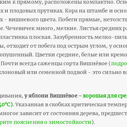
изким к прямому, расположены компактно. Ос
х и плодовых прутиках. Кора на штамбе и осн
ах - вишневого цвета. Побеги прямые, нетолс
. Чечевичек много, мелкие. Листья средних р
 пластинка плоская. Зазубренность мелко-пил
, отходит от побега под острым углом, у осн
 опушенный. Цветки средние, белые или крем
 Почти всегда саженцы сорта Вишнёвое (
подро
клоновый или семенной подвой - это сильно в
щивания,
у яблони Вишнёвое -
хорошая для ср
40°С)
. Указанная в скобках критическая темпе
многое зависит от состояния дерева, предше
рите пояснения о зимостойкости
).