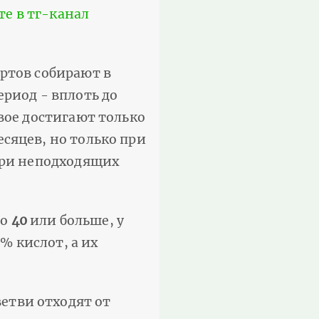
те в тг-канал
ртов собирают в
риод - вплоть до
вое достигают только
сяцев, но только при
При неподходящих
но
40
или больше, у
% кислот, а их
ветви отходят от