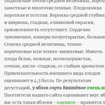
Подкожные точки средней величины, хоро
заметные и многочисленные. Плодоножка
короткая и толстая. Воронка средней глуби
и ширины, гладкая, оливковой окраски,
оржавленность отсутствует. Сердечко
луковичное, камеры полуоткрытые, больши
Семена средней величины, темно-
коричневые или темно-вишневые. Мякоть
плода белая, нежная, мелкозернистая,
сочная, кисло-сладкая, со слабым ароматом
Привлекательность внешнего вида плодов
оценивают в 4,5 балла. По результатам
дегустаций,
у яблок сорта Вишнёвое
очень х
Посетители нашего сайта оценивают вкус ябло
вас есть такая яблоня -
оцените
- нравится л