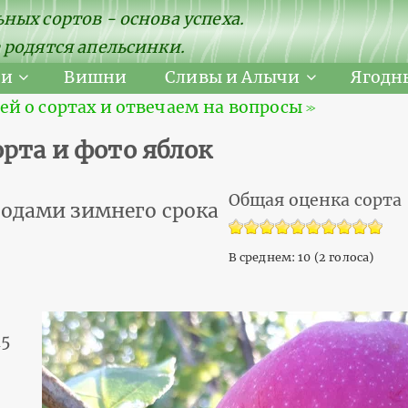
ных сортов - основа успеха.
 родятся апельсинки.
ни
Вишни
Сливы и Алычи
Ягодн
 о сортах и отвечаем на вопросы ≫
рта и фото яблок
Общая оценка сорта
лодами зимнего срока
В среднем:
10
(
2
голоса)
15