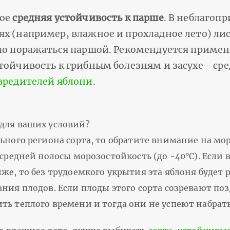
вое
средняя устойчивость к парше
. В неблагоп
х (например, влажное и прохладное лето) лис
но поражаться паршой. Рекомендуется примен
тойчивость к грибным болезням и засухе - ср
 вредителей яблони
.
для ваших условий?
ьного региона сорта, то обратите внимание на мо
 средней полосы морозостойкость (до -40°С). Если
же, то без трудоемкого укрытия эта яблоня будет 
ния плодов. Если плоды этого сорта созревают поз
ть теплого времени и тогда они не успеют набрат