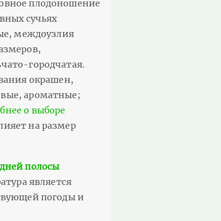
новное плодоношение
овных сучьях
тые, междоузлия
азмеров,
ьчато-городчатая.
ования окрашен,
овые, ароматные;
бнее о выборе
лияет на размер
едней полосы
ратура является
ствующей погоды и