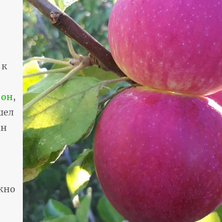
 к
ион
,
шел
ан
ожно