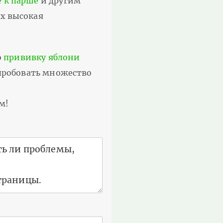
е к парше
и другим
ых высокая
о
прививку яблони
опробовать множество
м!