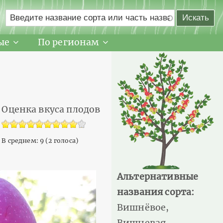
ые
По регионам
Оценка вкуса плодов
В среднем:
9
(
2
голоса)
Альтернативные
названия сорта:
Вишнёвое,
Вишневая