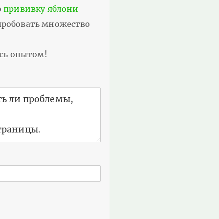
о
прививку яблони
опробовать множество
есь опытом!