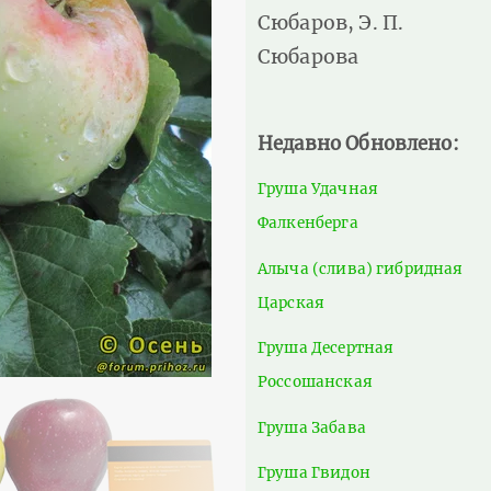
Сюбаров, Э. П.
Сюбарова
Недавно Обновлено:
Груша Удачная
Фалкенберга
Алыча (слива) гибридная
Царская
Груша Десертная
Россошанская
Груша Забава
Груша Гвидон