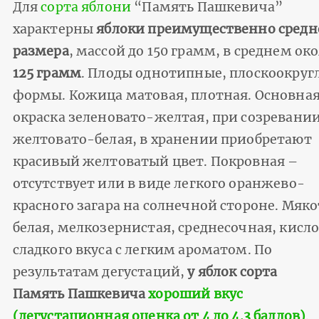
Для
сорта яблони
“Память Пашкевича”
характерны
яблоки преимущественно средн
размера
, массой до 150 грамм, в среднем ок
125 грамм
. Плоды однотипные, плоскоокруг
формы. Кожица матовая, плотная. Основна
окраска зеленовато-желтая, при созревани
желтовато-белая, в хранении приобретают
красивый желтоватый цвет. Покровная –
отсутствует или в виде легкого оранжево-
красного загара на солнечной стороне. Мяко
белая, мелкозернистая, среднесочная, кисл
сладкого вкуса с легким ароматом. По
результатам дегустаций,
у яблок сорта
Память Пашкевича
хороший вкус
(дегустационная оценка от 4 до 4.3 баллов)
.