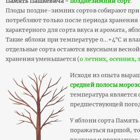
Память Пашкевича -
позднезимний сорт
.
Плоды поздне-зимних сортов собирают при н
потребляют только после периода хранения -
характерного для сорта вкуса и аромата, яб
Такие яблоки при температуре 0...+4°С и вл
отдельные сорта остаются вкусными весной
хранения уменьшается (
о летних, осенних,
Исходя из опыта выра
средней полосы морозо
температура является 
предшествующей погод
У яблони сорта Памят
поражаться паршой, то
влажное и прохладное 