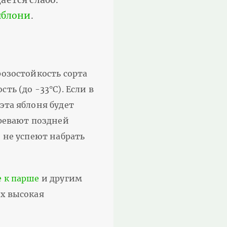
яблони
.
розостойкость сорта
ь (до -33°С). Если в
эта яблоня будет
зревают поздней
 не успеют набрать
е к парше
и другим
ых высокая