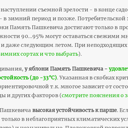
аступлении съемной зрелости - в конце садо
 в зимний период и позже. Потребительской з
локи Память Пашкевича достигают только в пр
ажности 90...95% могут оставаться свежими м
 и даже следующим летом. При неподходящих 
 зимних сортах и что выбрать
).
щивания,
у яблони Память Пашкевича -
удовле
стойкость (до -33°С)
. Указанная в скобках кр
ориентировочной т.к. многое зависит от состо
ы и других факторов (
смотрите пояснения о 
ь Пашкевича
высокая устойчивость к парше
. Ес
 только в неблагоприятных климатических ус
лето) и незначительно. Плодожоркой поврежда