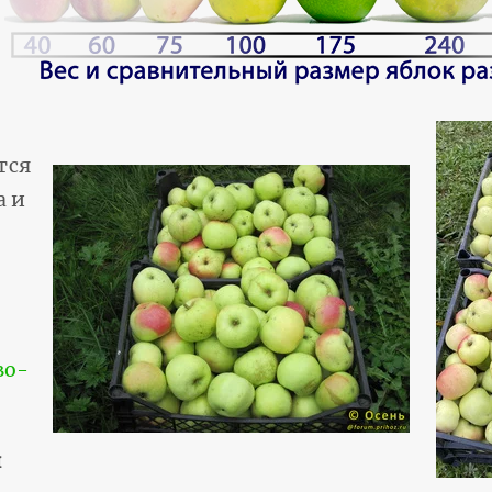
тся
а и
во-
я