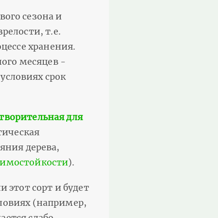
вого сезона и
релости, т.е.
оцессе хранения.
ного месяцев -
условиях срок
творительная для
итическая
яния дерева,
зимостойкости
).
ли этот сорт и будет
ловиях (например,
ется слабо.