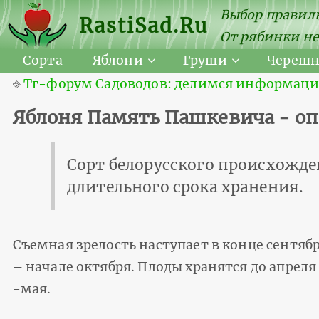
Выбор правиль
RastiSad.Ru
От рябинки не
Сорта
Яблони
Груши
Череш
⎆
Тг-форум Садоводов: делимся информацией
Яблоня Память Пашкевича - оп
Сорт белорусского происхожде
длительного срока хранения.
Съемная зрелость наступает в конце сентяб
– начале октября. Плоды хранятся до апреля
-мая.