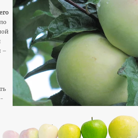
его
оло
лой
я
и –
ть
о-