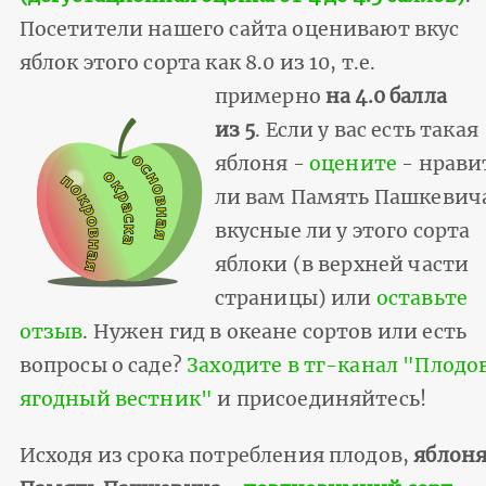
Посетители нашего сайта оценивают вкус
яблок этого сорта как 8.0 из 10, т.е.
примерно
на 4.0 балла
из 5
. Если у вас есть такая
яблоня -
оцените
- нрави
ли вам Память Пашкевич
вкусные ли у этого сорта
яблоки (в верхней части
страницы) или
оставьте
отзыв
. Нужен гид в океане сортов или есть
вопросы о саде?
Заходите в тг-канал "Плодо
ягодный вестник"
и присоединяйтесь!
Исходя из срока потребления плодов,
яблон