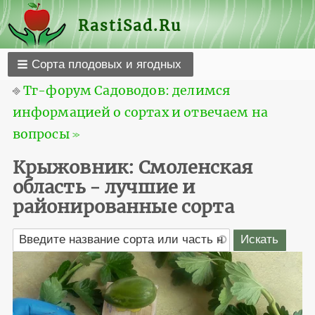
RastiSad.Ru
Сорта плодовых и ягодных
⎆
Тг-форум Садоводов: делимся
информацией о сортах и отвечаем на
вопросы ≫
Крыжовник: Смоленская
область - лучшие и
районированные сорта