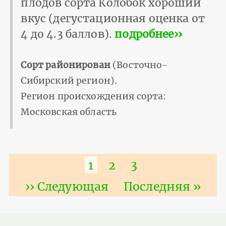
плодов сорта Колобок хороший
вкус (дегустационная оценка от
4 до 4.3 баллов).
подробнее››
Сорт районирован
(Восточно-
Сибирский регион).
Регион происхождения сорта:
Московская область
Нумерация
Текущая
1
Страница
2
Страница
3
страниц
страница
Следующая
›› Следующая
Последняя
Последняя »
страница
страница