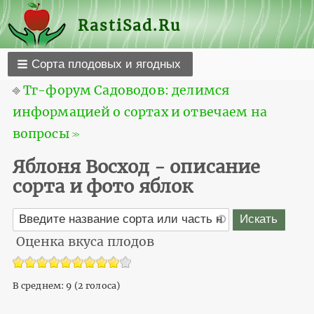
RastiSad.Ru
Сорта плодовых и ягодных
⎆
Тг-форум Садоводов: делимся
информацией о сортах и отвечаем на
вопросы ≫
Яблоня Восход - описание
сорта и фото яблок
Оценка вкуса плодов
В среднем:
9
(
2
голоса)