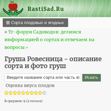
RastiSad.Ru
Сорта плодовых и ягодных
⎆
Тг-форум Садоводов: делимся
информацией о сортах и отвечаем на
вопросы ≫
Груша Ровесница - описание
сорта и фото груш
Оценка вкуса плодов
В среднем:
9
(
2
голоса)