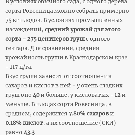
В условиях обычного сада, с одного дерева
сорта Ровесница можно собрать примерно
75 кг плодов. В условиях промышленных
насаждений,
средний урожай для этого
сорта - 275 центнеров груш
с одного
гектара. Для сравнения, средняя
урожайность груши в Краснодарском крае
- 117 ц/га.
Вкус груши зависит от соотношения
сахаров и кислот в ней - у очень сладких
груш оно
40
и больше, у кисловатых -
12
и
меньше. В плодах сорта Ровесница, в
среднем, содержится
7.80% сахаров
и
0.18% кислот
, а их соотношение (СКИ)
равно
43.3