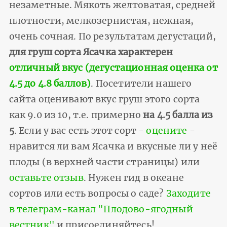
незаметные. Мякоть желтоватая, средней
плотности, мелкозернистая, нежная,
очень сочная. По результатам дегустаций,
для груш сорта Ясачка характерен
отличный вкус (дегустационная оценка от
4.5 до 4.8 баллов)
. Посетители нашего
сайта оценивают вкус груш этого сорта
как 9.0 из 10, т.е. примерно
на 4.5 балла из
5
. Если у вас есть этот сорт -
оцените
-
нравится ли вам Ясачка и вкусные ли у неё
плоды (в верхней части страницы) или
оставьте отзыв
. Нужен гид в океане
сортов или есть вопросы о саде?
Заходите
в телеграм-канал "Плодово-ягодный
вестник"
и присоединяйтесь!