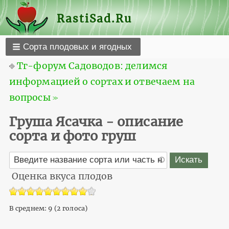
RastiSad.Ru
Сорта плодовых и ягодных
⎆
Тг-форум Садоводов: делимся
информацией о сортах и отвечаем на
вопросы ≫
Груша Ясачка - описание
сорта и фото груш
Оценка вкуса плодов
В среднем:
9
(
2
голоса)