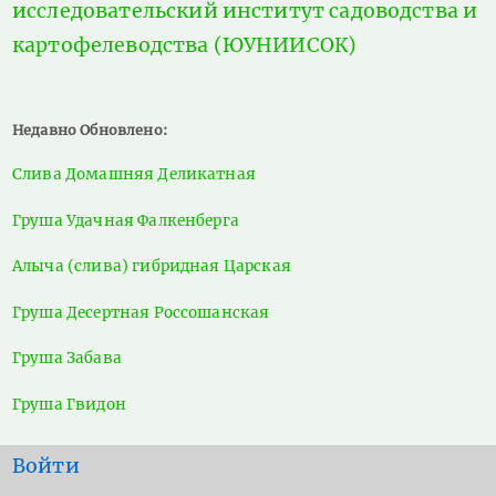
исследовательский институт садоводства и
картофелеводства (ЮУНИИСОК)
Недавно Обновлено:
Слива Домашняя Деликатная
Груша Удачная Фалкенберга
Алыча (слива) гибридная Царская
Груша Десертная Россошанская
Груша Забава
Груша Гвидон
User
Войти