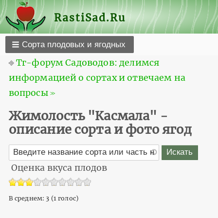
RastiSad.Ru
Сорта плодовых и ягодных
⎆
Тг-форум Садоводов: делимся
информацией о сортах и отвечаем на
вопросы ≫
Жимолость "Касмала" -
описание сорта и фото ягод
Оценка вкуса плодов
В среднем:
3
(
1
голос)