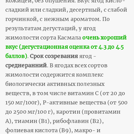
кожицей, без опушения. Вкус ягод кисло-
сладкий или сладкий, десертный, с слабой
горчинкой, с нежным ароматом. По
результатам дегустаций, у ягод
жимолости сорта Касмала
очень хороший
вкус (дегустационная оценка от 4.3 до 4.5
баллов)
.
Срок созревания
ягод -
среднеранний
. В ягодах всех сортов
жимолости содержится комплекс
биологически активных полезных
веществ, в том числе витамин С (от 20 до
150 мг/100г), Р-активные вещества (от 500
до 2500 мг/100 г), каротин (провитамин
А), тиамин (В1), рибофлавин (В2),
фолиевая кислота (В9), макро- и