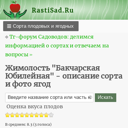
RastiSad.Ru
Сорта плодовых и ягодных
⎆
Тг-форум Садоводов: делимся
информацией о сортах и отвечаем на
вопросы ≫
Жимолость "Бакчарская
Юбилейная" - описание сорта
и фото ягод
Оценка вкуса плодов
В среднем:
8.3
(
3
голоса)