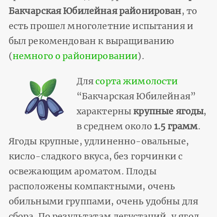
Бакчарская Юбилейная районирован
, то
есть прошел многолетние испытания и
был рекомендован к выращиванию
(
немного о районировании
).
Для
сорта жимолости
“Бакчарская Юбилейная”
характерны
крупные ягоды
,
в среднем около
1.5 грамм
.
Ягоды крупные, удлиненно-овальные,
кисло-сладкого вкуса, без горчинки с
освежающим ароматом. Плоды
расположены компактными, очень
обильными группами, очень удобны для
сбора. По результатам дегустаций, у ягод