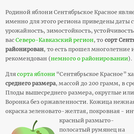
Родиной яблони Сентябрьское Красное явля
именно для этого региона приведены даты с
урожайность, зимостойкость, устойчивость 
вас
Северо-Кавказский регион
, то
сорт Сент
районирован
, то есть прошел многолетние
рекомендован (
немного о районировании
).
Для
сорта яблони
“Сентябрьское Красное” х
среднего размера
, массой до 200 грамм, в с
Плоды вышесреднего размера, округлые или
Воронка без оржавленности. Кожица нежная
окраска зеленовато-желтая, покровная - 
красный размыто-
полосатый румянец на