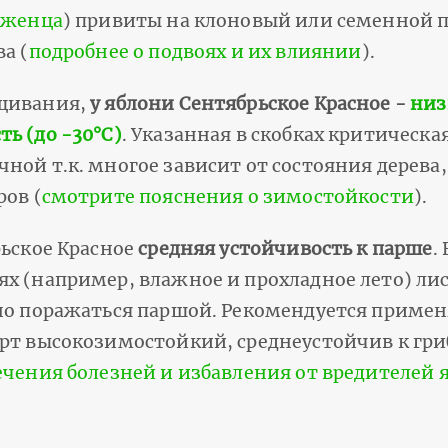
аженца
) привиты на клоновый или семенной п
а (
подробнее о подвоях и их влиянии
).
ащивания,
у яблони Сентябрьское Красное -
низ
ь (до -30°С)
. Указанная в скобках критическа
чной т.к. многое зависит от состояния дерев
ров (
смотрите пояснения о зимостойкости
).
рьское Красное
средняя устойчивость к парше
.
х (например, влажное и прохладное лето) лис
но поражаться паршой. Рекомендуется примен
орт высокозимостойкий, среднеустойчив к гр
ечения болезней и избавления от вредителей 