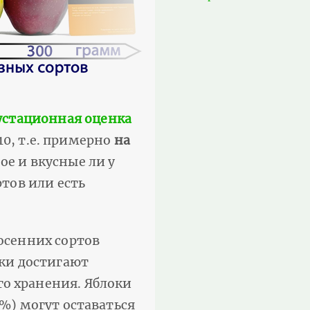
устационная оценка
10, т.е. примерно
на
ое и вкусные ли у
ртов или есть
 осенних сортов
оки достигают
го хранения. Яблоки
5%) могут оставаться