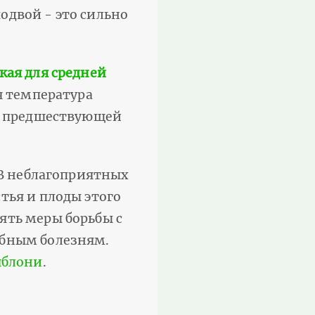
одвой - это сильно
кая для средней
я температура
а, предшествующей
 В неблагоприятных
тья и плоды этого
ять меры борьбы с
ибным болезням.
яблони
.