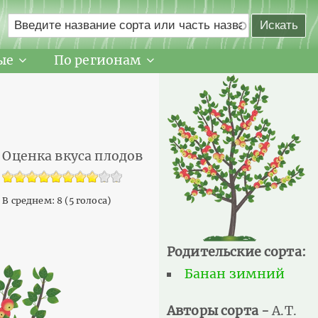
ые
По регионам
Оценка вкуса плодов
В среднем:
8
(
5
голоса)
Родительские сорта:
Банан зимний
Авторы сорта -
А.Т.