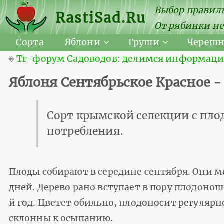
Выбор правиль
RastiSad.Ru
От рябинки не
Сорта
Яблони
Груши
Череш
⎆
Тг-форум Садоводов: делимся информацией
Яблоня Сентябрьское Красное -
Сорт крымской селекции с пло
потребления.
Плоды собирают в середине сентября. Они мо
дней. Дерево рано вступает в пору плодоно
й год. Цветет обильно, плодоносит регуляр
склонны к осыпанию.