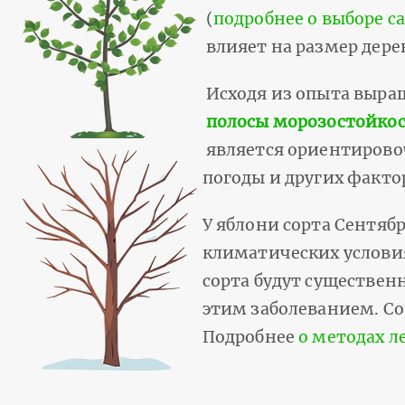
(
подробнее о выборе с
влияет на размер дерев
Исходя из опыта выр
полосы морозостойкост
является ориентирово
погоды и других факто
У яблони сорта Сентяб
климатических условия
сорта будут существен
этим заболеванием. С
Подробнее
о методах л