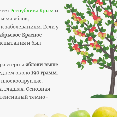
ется
Республика Крым
и
ъёма яблок,
к заболеваниям. Если у
ябрьское Красное
 испытания и был
арактерны
яблоки выше
реднем около
190 грамм
.
 плоскоокруглые.
, гладкая. Основная
интенсивный темно-