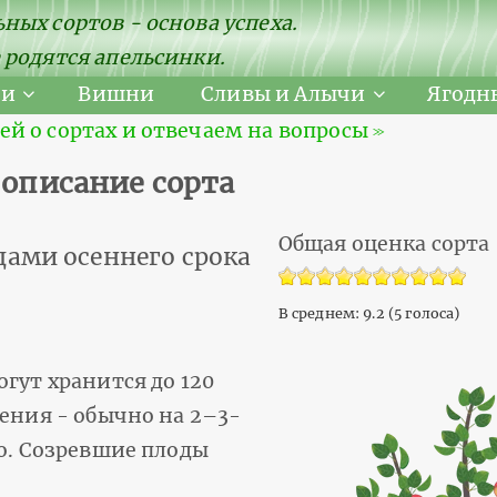
ных сортов - основа успеха.
 родятся апельсинки.
ни
Вишни
Сливы и Алычи
Ягодн
 о сортах и отвечаем на вопросы ≫
 описание сорта
Общая оценка сорта
дами осеннего срока
В среднем:
9.2
(
5
голоса)
гут хранится до 120
шения - обычно на 2–3-
но. Созревшие плоды