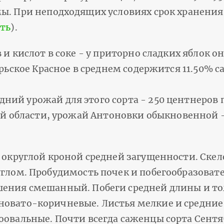
мы. При неподходящих условиях срок хранения
ать
).
 и кислот в соке - у приторно сладких яблок о
рьское Красное в среднем содержится 11.50% с
ий урожай для этого сорта - 250 центнеров п
ой области, урожай Антоновки обыкновенной -
с округлой кроной средней загущенности. Ске
углом. Пробудимость почек и побегообразоват
шения смешанный. Побеги средней длины и т
новато-коричневые. Листья мелкие и средние
оовальные. Почти всегда саженцы сорта Сентя