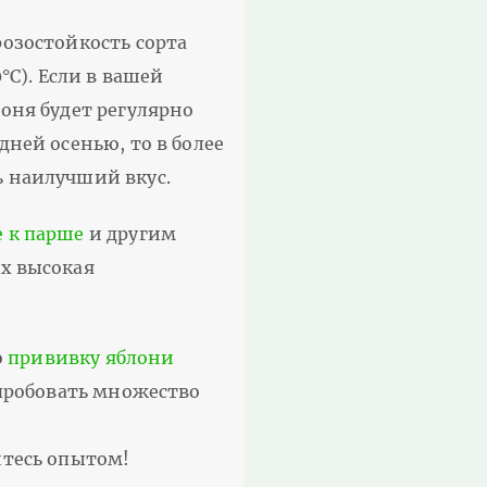
розостойкость сорта
°С). Если в вашей
лоня будет регулярно
дней осенью, то в более
ь наилучший вкус.
е к парше
и другим
ых высокая
о
прививку яблони
опробовать множество
итесь опытом!