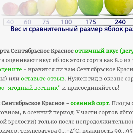
орта Сентябрьское Красное
отличный вкус (дег
а оценивают вкус яблок этого сорта как 8.0 из 
оцените
- нравится ли вам Сентябрьское Красн
цы) или
оставьте отзыв
. Нужен гид в океане со
ово-ягодный вестник"
и присоединяйтесь!
 Сентябрьское Красное -
осенний сорт
. Плоды
новном, в осенний период. У части сортов ябл
ой зрелости) только после непродолжительно
имер, температура 0...+4°С, влажность 90...9