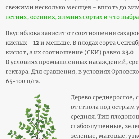
свежими несколько месяцев - вплоть до зи
летних, осенних, зимних сортах и что выбр
Вкус яблока зависит от соотношения сахаров
кислых -
12
и меньше. В плодах сорта Сентяб
кислот, а их соотношение (СКИ) равно
23.0
В условиях промышленных насаждений, средн
гектара. Для сравнения, в условиях Орловск
65-100 ц/га.
Дерево среднерослое, 
от ствола под острым 
средняя. Тип плодоно
слабоопушенные, зеле
зеленые, матовые, узк