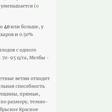
 уменьшается (
о
но
40
или больше, у
ахаров и 0.50%
лодов с одного
 70-95 ц/га, Мелбы -
летные ветви отходят
ельная способность
олщины, прямые,
 по размеру, темно-
брьское Красное