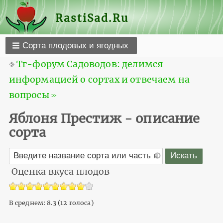
RastiSad.Ru
Сорта плодовых и ягодных
⎆
Тг-форум Садоводов: делимся
информацией о сортах и отвечаем на
вопросы ≫
Яблоня Престиж - описание
сорта
Оценка вкуса плодов
В среднем:
8.3
(
12
голоса)