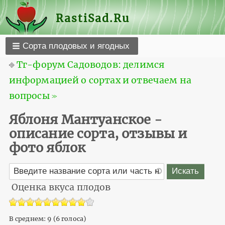
RastiSad.Ru
Сорта плодовых и ягодных
⎆
Тг-форум Садоводов: делимся
информацией о сортах и отвечаем на
вопросы ≫
Яблоня Мантуанское -
описание сорта, отзывы и
фото яблок
Оценка вкуса плодов
В среднем:
9
(
6
голоса)