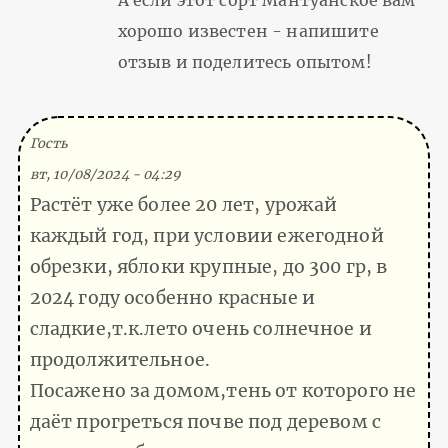
А если этот сорт Мантуанское вам
хорошо известен - напишите
отзыв и поделитесь опытом!
(Тема не указана)
Гость
вт, 10/08/2024 - 04:29
Растёт уже более 20 лет, урожай
каждый год, при условии ежегодной
обрезки, яблоки крупные, до 300 гр, в
2024 году особенно красные и
сладкие,т.к.лето очень солнечное и
продолжительное.
Посажено за домом,тень от которого не
даёт прогреться почве под деревом с