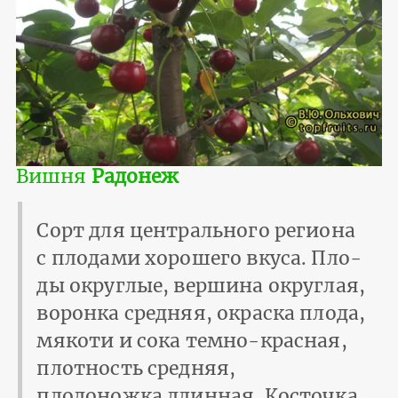
Вишня
Радонеж
Сорт для центрального региона
с плодами хорошего вкуса. Пло­
ды округлые, вершина округлая,
воронка средняя, окраска плода,
мякоти и сока темно-красная,
плотность сред­няя,
плодоножка длинная. Косточка