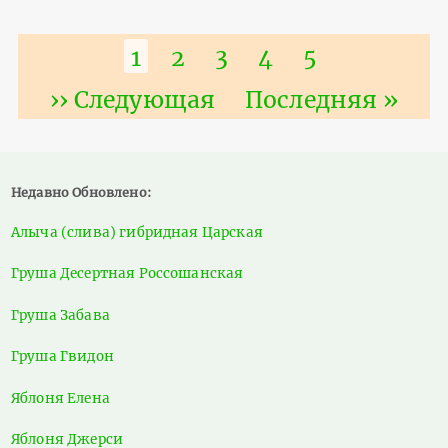
Нумерация
Текущая
1
Страница
2
Страница
3
Страница
4
Страница
5
страниц
страница
Следующая
›› Следующая
Последняя
Последняя »
страница
страница
Недавно Обновлено:
Алыча (слива) гибридная Царская
Груша Десертная Россошанская
Груша Забава
Груша Гвидон
Яблоня Елена
Яблоня Джерси