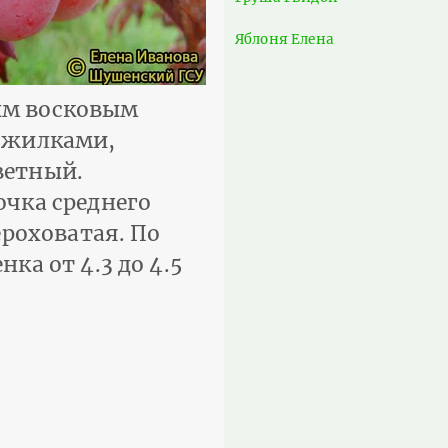
Яблоня Елена
ым восковым
рожилками,
ветный.
очка среднего
ероховатая. По
ка от 4.3 до 4.5