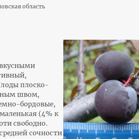
овская область
 вкусными
тивный,
Плоды плоско-
шным швом,
емно-бордовые,
 маленькая (4% к
коти свободно.
средней сочности