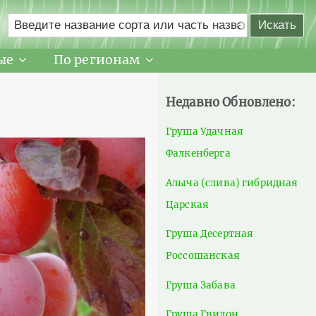
ые
По регионам
Недавно Обновлено:
Груша Удачная
Фалкенберга
Алыча (слива) гибридная
Царская
Груша Десертная
Россошанская
Груша Забава
Груша Гвидон