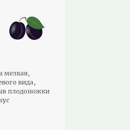
а мелкая,
вого вида,
рыв плодоножки
кус