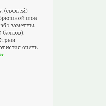
а (свежей)
, брюшной шов
лабо заметны.
 баллов).
 Отрыв
лотистая очень
››