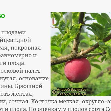
во
и плодами
яйцевидной
тая, покровная
равномерно и
ти плода.
восковой налет
нутая, основание
убины. Брюшной
коть желтая,
ти, сочная. Косточка мелкая, округло-
оти плода. По оценкам у плодов сорта 