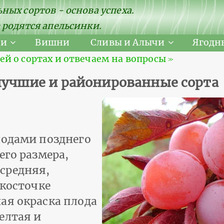
ных сортов - основа успеха.
 родятся апельсинки.
ни
Вишни
Сливы и Алычи
Ягодн
 о сортах и отвечаем на вопросы ≫
 лучшие и районированные сорта
лодами позднего
его размера,
средняя,
 косточке
ая окраска плода
елтая и