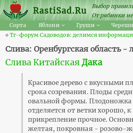
Выбор правиль
RastiSad.Ru
От рябинки не
Сорта
Яблони
Груши
Череш
⎆
Тг-форум Садоводов: делимся информацией
Слива: Оренбургская область -
Слива Китайская
Дака
Красивое дерево с вкусными п
срока созревания. Плоды средн
овальной формы. Плодоножка 
отделяется от ветки хорошо, к
прикрепление прочное. Основн
желтая, покровная - розово-ж