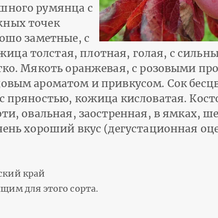
ошного румянца с
жных точек
рошо заметные, с
ица толстая, плотная, голая, с сильн
егко. Мякоть оранжевая, с розовыми п
довым ароматом и привкусом. Сок бесц
 с пряностью, кожица кисловатая. Кост
оти, овальная, заостренная, в ямках, ш
чень хороший вкус (дегустационная оцен
ский край
щим для этого сорта.