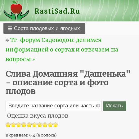
RastiSad.Ru
Сорта плодовых и ягодных
⎆
Тг-форум Садоводов: делимся
информацией о сортах и отвечаем на
вопросы ≫
Слива Домашняя "Дашенька"
- описание сорта и фото
плодов
Оценка вкуса плодов
В среднем:
9.4
(
8
голоса)