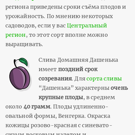
региона приведены сроки съёма плодов и
урожайность. По мнению некоторых
садоводов, если у вас
Центральный
регион
, то этот сорт вполне можно
выращивать.
Слива Домашняя Дашенька
имеет
поздний срок
созревания
. Для
сорта сливы
“Дашенька” характерны
очень
крупные плоды
, в среднем
около
40 грамм
. Плоды удлиненно-
овальной формы, Венгерка. Окраска
кожицы розово-красная с синевато-
сизым восковым налетом и