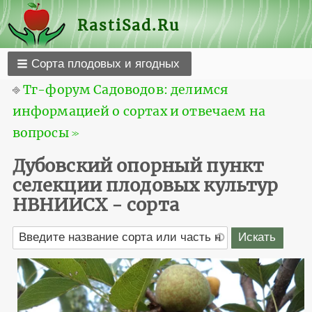
RastiSad.Ru
Сорта плодовых и ягодных
⎆
Тг-форум Садоводов: делимся
информацией о сортах и отвечаем на
вопросы ≫
Дубовский опорный пункт
селекции плодовых культур
НВНИИСХ - сорта