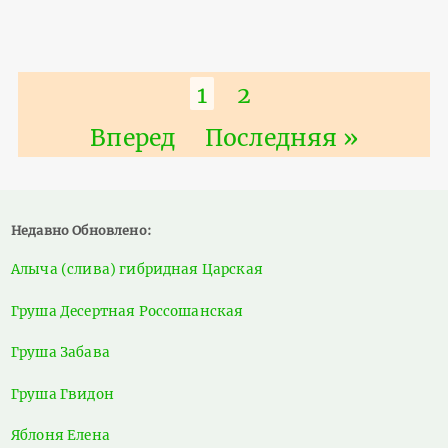
Нумерация
Текущая
1
Страница
2
страниц
страница
Следующая
Вперед
Последняя
Последняя »
страница
страница
Недавно Обновлено:
Алыча (слива) гибридная Царская
Груша Десертная Россошанская
Груша Забава
Груша Гвидон
Яблоня Елена