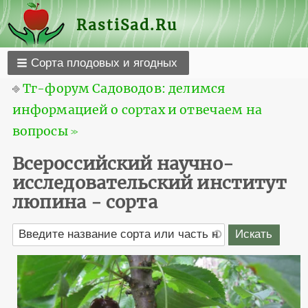
RastiSad.Ru
Сорта плодовых и ягодных
⎆
Тг-форум Садоводов: делимся
информацией о сортах и отвечаем на
вопросы ≫
Всероссийский научно-
исследовательский институт
люпина - сорта