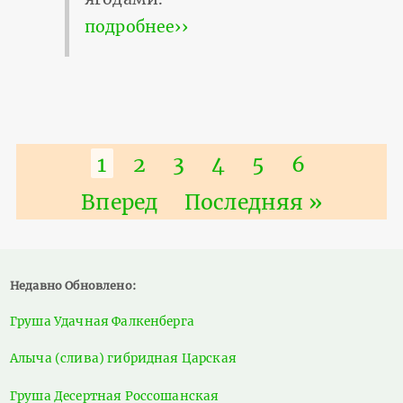
подробнее››
Нумерация
Текущая
1
Страница
2
Страница
3
Страница
4
Страница
5
Страница
6
страниц
страница
Следующая
Вперед
Последняя
Последняя »
страница
страница
Недавно Обновлено:
Груша Удачная Фалкенберга
Алыча (слива) гибридная Царская
Груша Десертная Россошанская