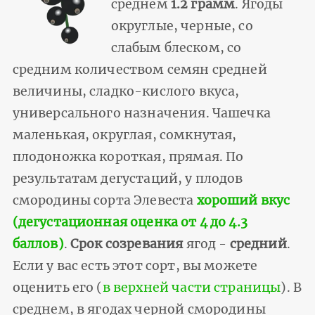
среднем
1.2 грамм
. Ягоды
округлые, черные, со
слабым блеском, со
средним количеством семян средней
величины, сладко-кислого вкуса,
универсального назначения. Чашечка
маленькая, округлая, сомкнутая,
плодоножка короткая, прямая. По
результатам дегустаций, у плодов
смородины сорта Элевеста
хороший вкус
(дегустационная оценка от 4 до 4.3
баллов)
.
Срок созревания
ягод -
средний
.
Если у вас есть этот сорт, вы можете
оценить его (
в верхней части страницы
). В
среднем, в ягодах черной смородины