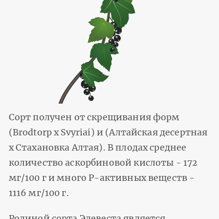
Сорт получен от скрещивания форм
(Brodtorp x Svyriai) и (Алтайская десертная
х Стахановка Алтая). В плодах среднее
количество аскорбиновой кислоты - 172
мг/100 г и много Р-активных веществ -
1116 мг/100 г.
Родиной сорта Элевеста является